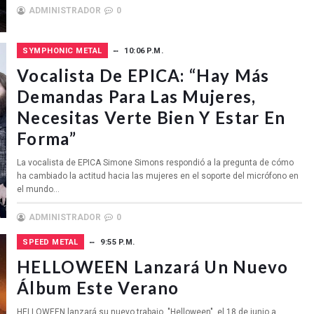
ADMINISTRADOR
0
SYMPHONIC METAL
10:06 P.M.
Vocalista De EPICA: “Hay Más
Demandas Para Las Mujeres,
Necesitas Verte Bien Y Estar En
Forma”
La vocalista de EPICA Simone Simons respondió a la pregunta de cómo
ha cambiado la actitud hacia las mujeres en el soporte del micrófono en
el mundo...
ADMINISTRADOR
0
SPEED METAL
9:55 P.M.
HELLOWEEN Lanzará Un Nuevo
Álbum Este Verano
HELLOWEEN lanzará su nuevo trabajo, "Helloween", el 18 de junio a