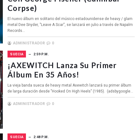
Corpse)
El nuevo álbum en solitario del músico estadounidense de heavy / glam
metal Dee Snyder, "Leave A Scar", se lanzará en julio a través de Napalm
Records...
ADMINISTRADOR
0
SUECIA
2:59 P.M.
¡AXEWITCH Lanza Su Primer
Álbum En 35 Años!
La vieja banda sueca de heavy metal Axewitch lanzará su primer álbum
de larga duración desde "Hooked On High Heels" (1985). (adsbygoogle...
ADMINISTRADOR
0
SUECIA
2:48 P.M.