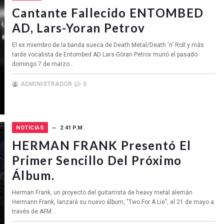
Cantante Fallecido ENTOMBED
AD, Lars-Yoran Petrov
El ex miembro de la banda sueca de Death Metal/Death 'n' Roll y más
tarde vocalista de Entombed AD Lars-Göran Petrov murió el pasado
domingo 7 de marzo...
ADMINISTRADOR
0
NOTICIAS
2:41 P.M.
HERMAN FRANK Presentó El
Primer Sencillo Del Próximo
Álbum.
Herman Frank, un proyecto del guitarrista de heavy metal alemán
Hermann Frank, lanzará su nuevo álbum, "Two For A Lie", el 21 de mayo a
través de AFM...