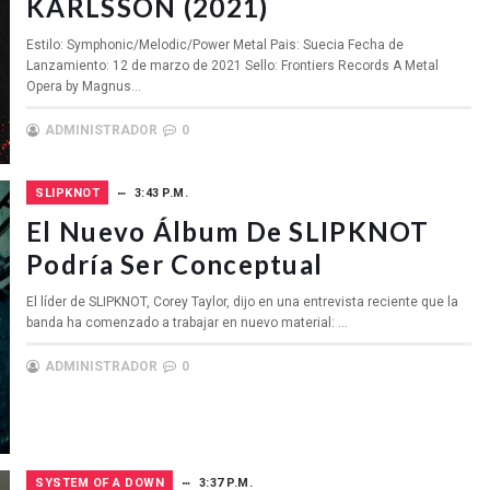
KARLSSON (2021)
Estilo: Symphonic/Melodic/Power Metal Pais: Suecia Fecha de
Lanzamiento: 12 de marzo de 2021 Sello: Frontiers Records A Metal
Opera by Magnus...
ADMINISTRADOR
0
SLIPKNOT
3:43 P.M.
El Nuevo Álbum De SLIPKNOT
Podría Ser Conceptual
El líder de SLIPKNOT, Corey Taylor, dijo en una entrevista reciente que la
banda ha comenzado a trabajar en nuevo material: ...
ADMINISTRADOR
0
SYSTEM OF A DOWN
3:37 P.M.