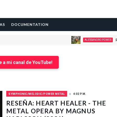
AS
DOCUMENTATION
RESEÑA: IN
ALESSANDRO POWER
e a mi canal de YouTube!
SYMPHONIC/MELODIC/POWER METAL
4:02 P.M.
RESEÑA: HEART HEALER - THE
METAL OPERA BY MAGNUS