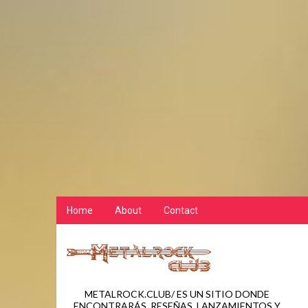
Home
About
Contact
METALROCK.CLUB/ ES UN SITIO DONDE
ENCONTRARÁS, RESEÑAS, LANZAMIENTOS Y