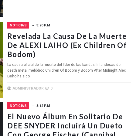
NOTICIAS
3:20 P.M.
Revelada La Causa De La Muerte
De ALEXI LAIHO (ex Children Of
Bodom)
La causa oficial de la muerte del líder de las bandas finlandesas de
death metal melódico Children Of Bodom y Bodom After Midnight Alexi
Laiho ha sido...
ADMINISTRADOR
0
NOTICIAS
3:12 P.M.
El Nuevo Álbum En Solitario De
DEE SNYDER Incluirá Un Dueto
Con George Fischer (Cannibal