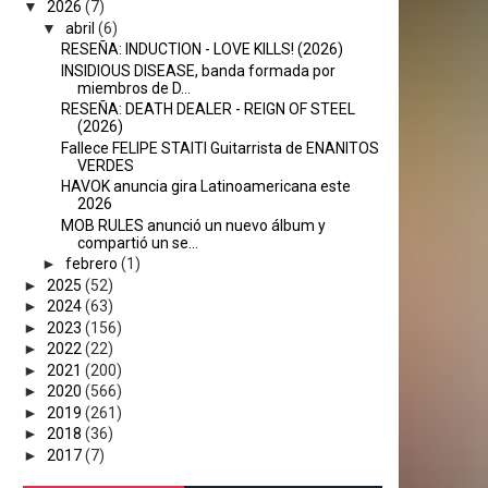
▼
2026
(7)
▼
abril
(6)
RESEÑA: INDUCTION - LOVE KILLS! (2026)
INSIDIOUS DISEASE, banda formada por
miembros de D...
RESEÑA: DEATH DEALER - REIGN OF STEEL
(2026)
Fallece FELIPE STAITI Guitarrista de ENANITOS
VERDES
HAVOK anuncia gira Latinoamericana este
2026
MOB RULES anunció un nuevo álbum y
compartió un se...
►
febrero
(1)
►
2025
(52)
►
2024
(63)
►
2023
(156)
►
2022
(22)
►
2021
(200)
►
2020
(566)
►
2019
(261)
►
2018
(36)
►
2017
(7)