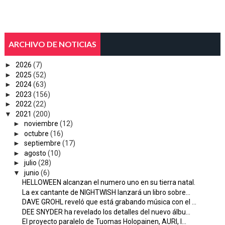
ARCHIVO DE NOTICIAS
►
2026
(7)
►
2025
(52)
►
2024
(63)
►
2023
(156)
►
2022
(22)
▼
2021
(200)
►
noviembre
(12)
►
octubre
(16)
►
septiembre
(17)
►
agosto
(10)
►
julio
(28)
▼
junio
(6)
HELLOWEEN alcanzan el numero uno en su tierra natal.
La ex cantante de NIGHTWISH lanzará un libro sobre...
DAVE GROHL reveló que está grabando música con el ...
DEE SNYDER ha revelado los detalles del nuevo álbu...
El proyecto paralelo de Tuomas Holopainen, AURI, l...