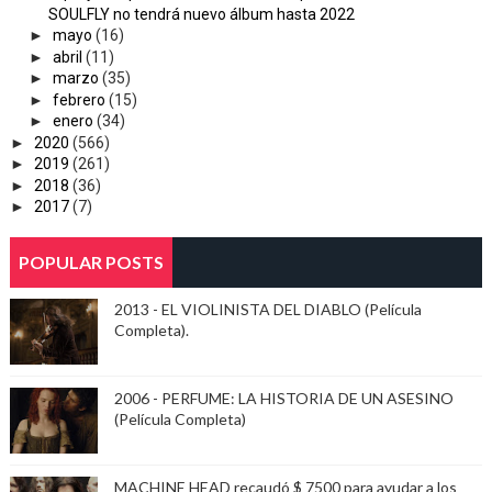
SOULFLY no tendrá nuevo álbum hasta 2022
►
mayo
(16)
►
abril
(11)
►
marzo
(35)
►
febrero
(15)
►
enero
(34)
►
2020
(566)
►
2019
(261)
►
2018
(36)
►
2017
(7)
POPULAR POSTS
2013 - EL VIOLINISTA DEL DIABLO (Película
Completa).
2006 - PERFUME: LA HISTORIA DE UN ASESINO
(Película Completa)
MACHINE HEAD recaudó $ 7500 para ayudar a los