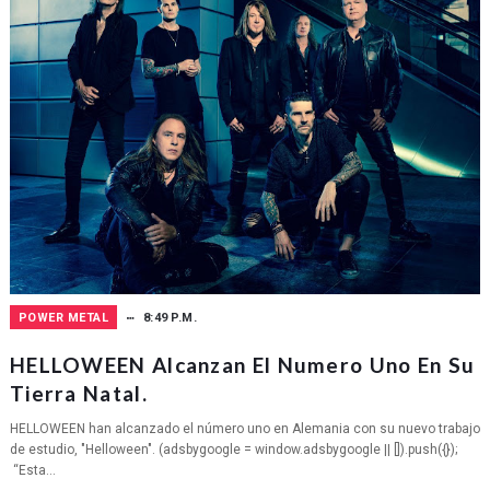
POWER METAL
8:49 P.M.
HELLOWEEN Alcanzan El Numero Uno En Su
Tierra Natal.
HELLOWEEN han alcanzado el número uno en Alemania con su nuevo trabajo
de estudio, "Helloween". (adsbygoogle = window.adsbygoogle || []).push({});
“Esta...