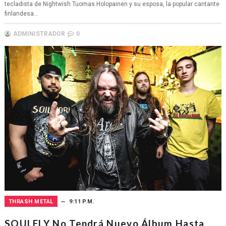
tecladista de Nightwish Tuomas Holopainen y su esposa, la popular cantante
finlandesa...
ADMINISTRADOR
0
THRASH METAL
9:11 P.M.
SOULFLY No Tendrá Nuevo Álbum Hasta