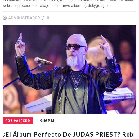
sobre el proceso de trabajo en el nuevo álbum: (adsbygoogle...
ADMINISTRADOR
0
ROB HALFORD
9:46 P.M.
¿El Álbum Perfecto De JUDAS PRIEST? Rob