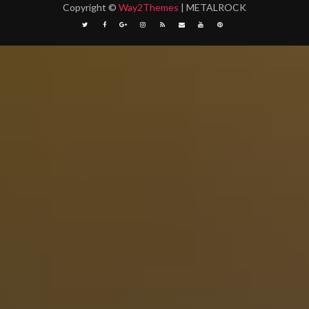
Copyright
©
Way2Themes
| METALROCK