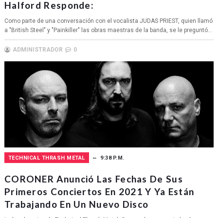
Halford Responde:
Como parte de una conversación con el vocalista JUDAS PRIEST, quien llamó
a "British Steel" y "Painkiller" las obras maestras de la banda, se le preguntó...
ADMINISTRADOR
0
TECHNICAL THRASH METAL
9:38 P.M.
CORONER Anunció Las Fechas De Sus
Primeros Conciertos En 2021 Y Ya Están
Trabajando En Un Nuevo Disco