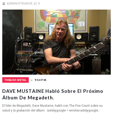
ADMINISTRADOR
0
THRASH METAL
9:54 P.M.
DAVE MUSTAINE Habló Sobre El Próximo
Álbum De Megadeth.
El líder de Megadeth, Dave Mustaine, habló con The Five Count sobre su
salud y la grabación del álbum. (adsbygoogle = window.adsbygoogle...