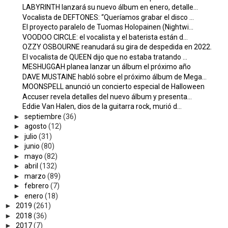
LABYRINTH lanzará su nuevo álbum en enero, detalle...
Vocalista de DEFTONES: “Queríamos grabar el disco ...
El proyecto paralelo de Tuomas Holopainen (Nightwi...
VOODOO CIRCLE: el vocalista y el baterista están d...
OZZY OSBOURNE reanudará su gira de despedida en 2022.
El vocalista de QUEEN dijo que no estaba tratando ...
MESHUGGAH planea lanzar un álbum el próximo año
DAVE MUSTAINE habló sobre el próximo álbum de Mega...
MOONSPELL anunció un concierto especial de Halloween
Accuser revela detalles del nuevo álbum y presenta...
Eddie Van Halen, dios de la guitarra rock, murió d...
►
septiembre
(36)
►
agosto
(12)
►
julio
(31)
►
junio
(80)
►
mayo
(82)
►
abril
(132)
►
marzo
(89)
►
febrero
(7)
►
enero
(18)
►
2019
(261)
►
2018
(36)
►
2017
(7)