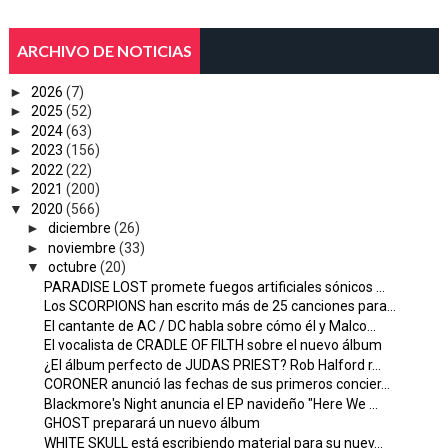
ARCHIVO DE NOTICIAS
►
2026
(7)
►
2025
(52)
►
2024
(63)
►
2023
(156)
►
2022
(22)
►
2021
(200)
▼
2020
(566)
►
diciembre
(26)
►
noviembre
(33)
▼
octubre
(20)
PARADISE LOST promete fuegos artificiales sónicos ...
Los SCORPIONS han escrito más de 25 canciones para...
El cantante de AC / DC habla sobre cómo él y Malco...
El vocalista de CRADLE OF FILTH sobre el nuevo álbum
¿El álbum perfecto de JUDAS PRIEST? Rob Halford r...
CORONER anunció las fechas de sus primeros concier...
Blackmore's Night anuncia el EP navideño "Here We ...
GHOST preparará un nuevo álbum
WHITE SKULL está escribiendo material para su nuev...