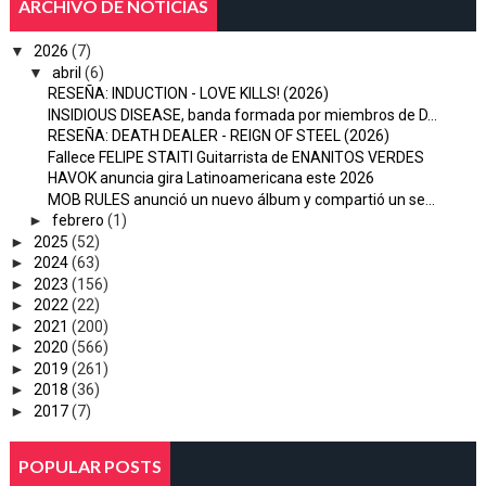
ARCHIVO DE NOTICIAS
▼
2026
(7)
▼
abril
(6)
RESEÑA: INDUCTION - LOVE KILLS! (2026)
INSIDIOUS DISEASE, banda formada por miembros de D...
RESEÑA: DEATH DEALER - REIGN OF STEEL (2026)
Fallece FELIPE STAITI Guitarrista de ENANITOS VERDES
HAVOK anuncia gira Latinoamericana este 2026
MOB RULES anunció un nuevo álbum y compartió un se...
►
febrero
(1)
►
2025
(52)
►
2024
(63)
►
2023
(156)
►
2022
(22)
►
2021
(200)
►
2020
(566)
►
2019
(261)
►
2018
(36)
►
2017
(7)
POPULAR POSTS