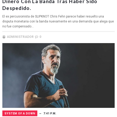
Dinero Con La Banda Tras Haber Sido
Despedido.
El ex percusionista de SLIPKNOT Chris Fehn parece haber resuelto una
disputa monetaria con la banda nuevamente en una demanda que alega que
no fue compensado...
ADMINISTRADOR
0
SYSTEM OF A DOWN
7:41 P.M.