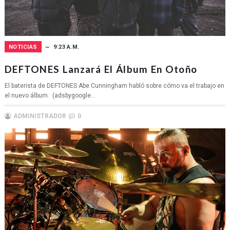
NOTICIAS
9:23 A.M.
DEFTONES Lanzará El Álbum En Otoño
El baterista de DEFTONES Abe Cunningham habló sobre cómo va el trabajo en
el nuevo álbum: (adsbygoogle...
ADMINISTRADOR
0