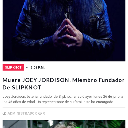
SLIPKNOT
3:01 P.M.
Muere JOEY JORDISON, Miembro Fundador
De SLIPKNOT
Joey Jordison, batería fundador de Slipknot, falleció ayer, lunes 26 de julio, a
los 46 años de edad. Un representante de su familia se ha encargado...
ADMINISTRADOR
0