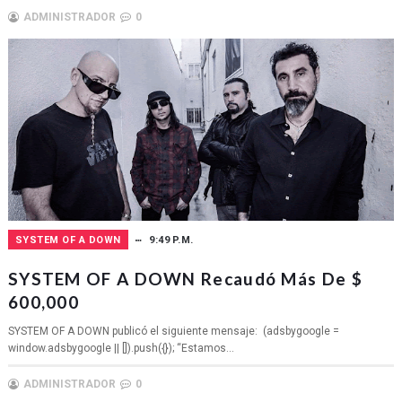
ADMINISTRADOR
0
SYSTEM OF A DOWN
9:49 P.M.
SYSTEM OF A DOWN Recaudó Más De $
600,000
SYSTEM OF A DOWN publicó el siguiente mensaje: (adsbygoogle =
window.adsbygoogle || []).push({}); “Estamos...
ADMINISTRADOR
0