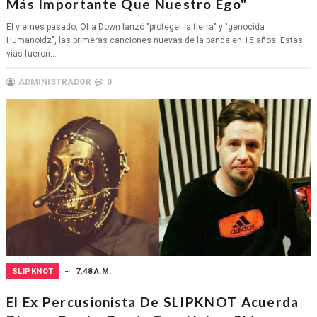
Más Importante Que Nuestro Ego"
El viernes pasado, Of a Down lanzó "proteger la tierra" y "genocida
Humanoidz", las primeras canciones nuevas de la banda en 15 años. Estas
vías fueron...
ADMINISTRADOR
0
SLIPKNOT
7:48 A.M.
El Ex Percusionista De SLIPKNOT Acuerda