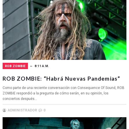
ROB ZOMBIE
8:11 A.M.
ROB ZOMBIE: “Habrá Nuevas Pandemias”
Como parte de una reciente conversación con Consequence Of Sound, ROB
ZOMBIE respondió a la pregunta de cómo serán, en su opinión, los
conciertos después...
ADMINISTRADOR
0