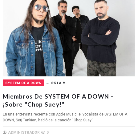
SYSTEM OF A DOWN
6:51 A.M.
Miembros De SYSTEM OF A DOWN -
¡sobre "Chop Suey!"
En una entrevista reciente con Apple Music, el vocalista de SYSTEM OF A
DOWN, Serj Tankian, habló de la canción "Chop Suey!": ...
ADMINISTRADOR
0