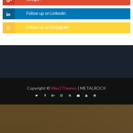
Copyright
©
Way2Themes
| METALROCK