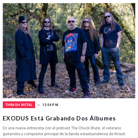
THRASH METAL
12:54 P.M.
EXODUS Está Grabando Dos Álbumes
En una nueva entrevista con el podcast The Chuck Shute, el veterano
guitarrista y compositor principal de la banda estadounidense de thrash