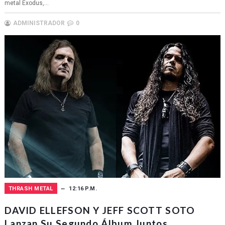
metal Exodus,...
ADMINISTRADOR
0
THRASH METAL
12:16 P.M.
DAVID ELLEFSON Y JEFF SCOTT SOTO
Lanzan Su Segundo Álbum Juntos