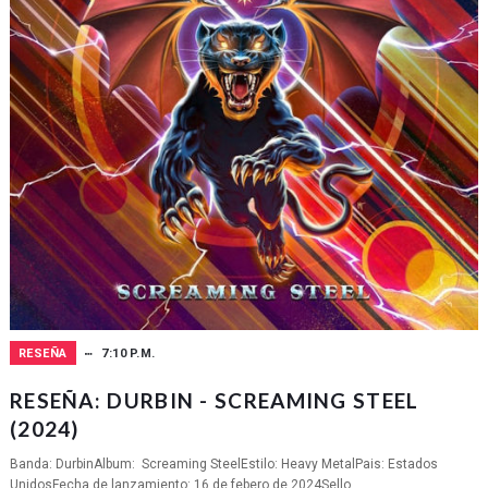
RESEÑA
7:10 P.M.
RESEÑA: DURBIN - SCREAMING STEEL
(2024)
Banda: DurbinAlbum: Screaming SteelEstilo: Heavy MetalPais: Estados
UnidosFecha de lanzamiento: 16 de febero de 2024Sello...