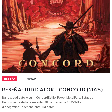
RESEÑA
11:50 A.M.
RESEÑA: JUDICATOR - CONCORD (2025)
Banda: JudicatorAlbum: ConcordEstilo: Power MetalPais: Estados
UnidosFecha de lanzamiento: 28 de marzo de 2025Sello
discográfico: IndependienteJudicator...