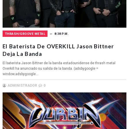
THRASH/GROOVE METAL
8:38 P.M.
El Baterista De OVERKILL Jason Bittner
Deja La Banda
El baterista Jason Bittner de la banda estadounidense de thrash metal
Overkill ha anunciado su salida de la banda. (adsbygoogle =
window.adsbygoogle...
ADMINISTRADOR
0