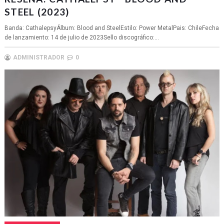
STEEL (2023)
Banda: CathalepsyÁlbum: Blood and SteelEstilo: Power MetalPais: ChileFecha
de lanzamiento: 14 de julio de 2023Sello discográfico:...
ADMINISTRADOR
0