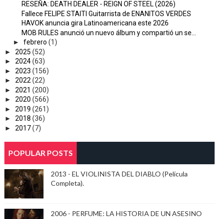
RESEÑA: DEATH DEALER - REIGN OF STEEL (2026)
Fallece FELIPE STAITI Guitarrista de ENANITOS VERDES
HAVOK anuncia gira Latinoamericana este 2026
MOB RULES anunció un nuevo álbum y compartió un se...
►
febrero
(1)
►
2025
(52)
►
2024
(63)
►
2023
(156)
►
2022
(22)
►
2021
(200)
►
2020
(566)
►
2019
(261)
►
2018
(36)
►
2017
(7)
POPULAR POSTS
2013 - EL VIOLINISTA DEL DIABLO (Película
Completa).
2006 - PERFUME: LA HISTORIA DE UN ASESINO