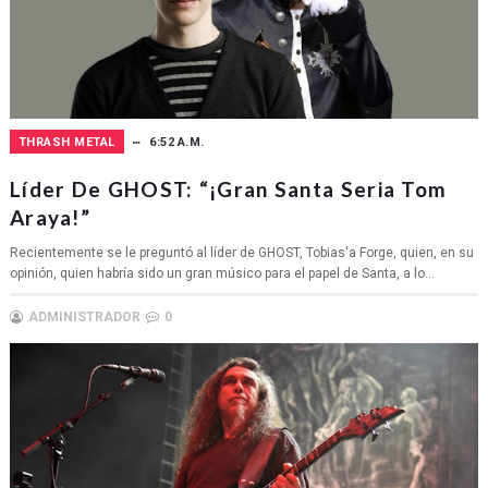
THRASH METAL
6:52 A.M.
Líder De GHOST: “¡Gran Santa Seria Tom
Araya!”
Recientemente se le preguntó al líder de GHOST, Tobias'a Forge, quien, en su
opinión, quien habría sido un gran músico para el papel de Santa, a lo...
ADMINISTRADOR
0