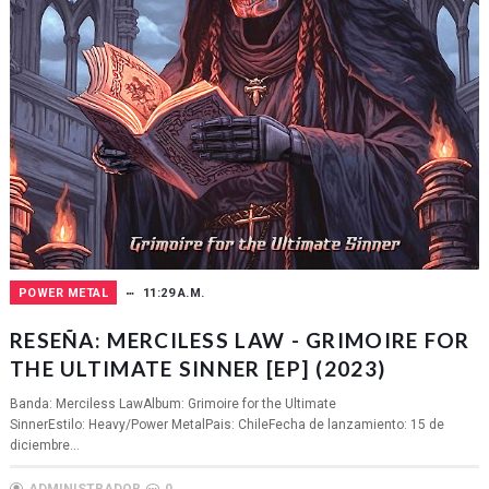
POWER METAL
11:29 A.M.
RESEÑA: MERCILESS LAW - GRIMOIRE FOR
THE ULTIMATE SINNER [EP] (2023)
Banda: Merciless LawAlbum: Grimoire for the Ultimate
SinnerEstilo: Heavy/Power MetalPais: ChileFecha de lanzamiento: 15 de
diciembre...
ADMINISTRADOR
0