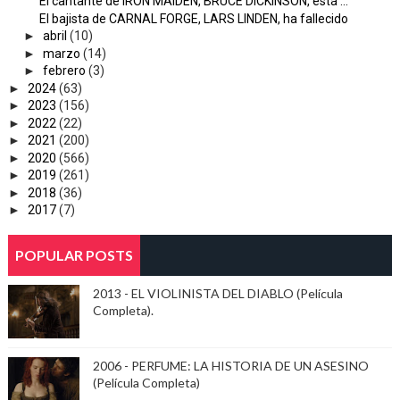
El cantante de IRON MAIDEN, BRUCE DICKINSON, está ...
El bajista de CARNAL FORGE, LARS LINDEN, ha fallecido
►
abril
(10)
►
marzo
(14)
►
febrero
(3)
►
2024
(63)
►
2023
(156)
►
2022
(22)
►
2021
(200)
►
2020
(566)
►
2019
(261)
►
2018
(36)
►
2017
(7)
POPULAR POSTS
2013 - EL VIOLINISTA DEL DIABLO (Película
Completa).
2006 - PERFUME: LA HISTORIA DE UN ASESINO
(Película Completa)