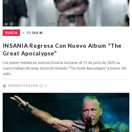
SUECIA
11:24 A.M.
INSANIA Regresa Con Nuevo Album "The
Great Apocalypse"
Los power metaleros suecos Insania lanzaran el 13 de junio de 2025 su
nuevo trabajo de larga duración titulado "The Great Apocalypse" a travez del
sello...
ADMINISTRADOR
0