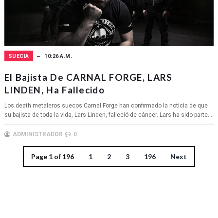
SUECIA
10:26 A.M.
El Bajista De CARNAL FORGE, LARS
LINDEN, Ha Fallecido
Los death metaleros suecos Carnal Forge han confirmado la noticia de que
su bajista de toda la vida, Lars Linden, falleció de cáncer. Lars ha sido parte...
ADMINISTRADOR
0
Page 1 of 196
1
2
3
196
Next