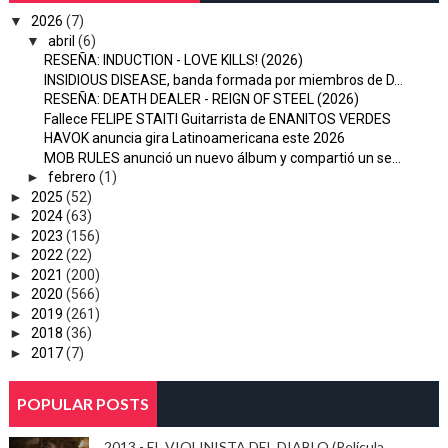
▼
2026
(7)
▼
abril
(6)
RESEÑA: INDUCTION - LOVE KILLS! (2026)
INSIDIOUS DISEASE, banda formada por miembros de D...
RESEÑA: DEATH DEALER - REIGN OF STEEL (2026)
Fallece FELIPE STAITI Guitarrista de ENANITOS VERDES
HAVOK anuncia gira Latinoamericana este 2026
MOB RULES anunció un nuevo álbum y compartió un se...
►
febrero
(1)
►
2025
(52)
►
2024
(63)
►
2023
(156)
►
2022
(22)
►
2021
(200)
►
2020
(566)
►
2019
(261)
►
2018
(36)
►
2017
(7)
POPULAR POSTS
2013 - EL VIOLINISTA DEL DIABLO (Película