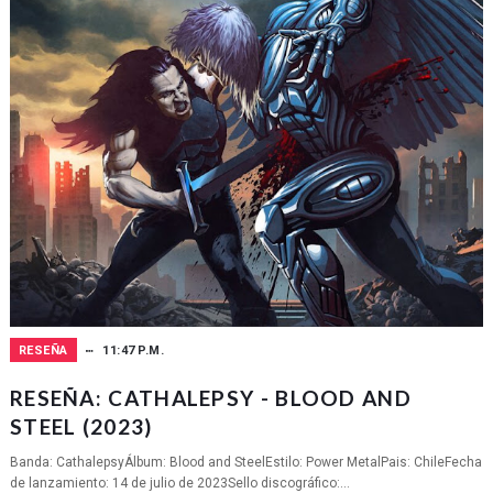
RESEÑA
11:47 P.M.
RESEÑA: CATHALEPSY - BLOOD AND
STEEL (2023)
Banda: CathalepsyÁlbum: Blood and SteelEstilo: Power MetalPais: ChileFecha
de lanzamiento: 14 de julio de 2023Sello discográfico:...