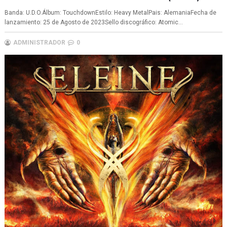
Banda: U.D.O.Álbum: TouchdownEstilo: Heavy MetalPais: AlemaniaFecha de
lanzamiento: 25 de Agosto de 2023Sello discográfico: Atomic...
ADMINISTRADOR
0