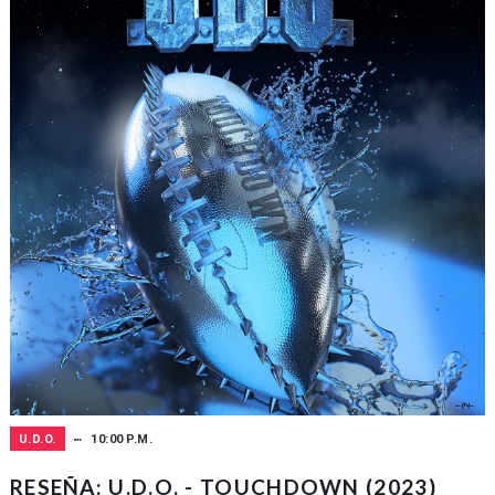
U.D.O.
10:00 P.M.
RESEÑA: U.D.O. - TOUCHDOWN (2023)