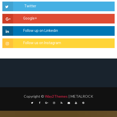
Copyright
©
Way2Themes
| METALROCK