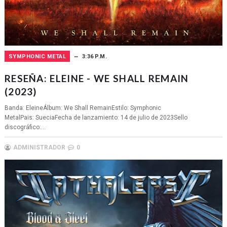
SYMPHONIC METAL
3:36 P.M.
RESEÑA: ELEINE - WE SHALL REMAIN
(2023)
Banda: EleineÁlbum: We Shall RemainEstilo: Symphonic
MetalPais: SueciaFecha de lanzamiento: 14 de julio de 2023Sello
discográfico:...
ADMINISTRADOR
0