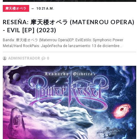
摩天楼オペラ
10:21 A.M.
RESEÑA: 摩天楼オペラ (MATENROU OPERA)
- EVIL [EP] (2023)
Banda: 摩天楼オペラ (Matenrou Opera)EP: EvilEstilo: Symphonic Power
Metal/Hard RockPais: JapónFecha de lanzamiento: 13 de diciembre...
ADMINISTRADOR
0