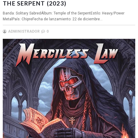
THE SERPENT (2023)
Banda: Solitary SabredÁlbum: Temple of the SerpentEstilo: Heavy/Power
MetalPaís: ChipreFecha de lanzamiento: 22 de diciembre...
ADMINISTRADOR
0