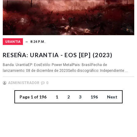
URANTIA
8:24 P.M.
RESEÑA: URANTIA - EOS [EP] (2023)
Banda: UrantiaEP: EosEstilo: Power MetalPais: BrasilFecha de
lanzamiento: 08 de diciembre de 2023Sello discográfico: Independiente ...
ADMINISTRADOR
0
Page 1 of 196
1
2
3
196
Next