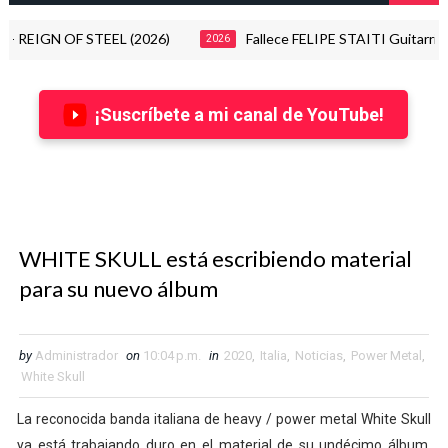
 OF STEEL (2026)
Fallece FELIPE STAITI Guitarrista de
2026
¡Suscríbete a mi canal de YouTube!
WHITE SKULL está escribiendo material
para su nuevo álbum
by
Administrador
on
10:04 p.m.
in
2020
,
Italia
,
Noticias
,
Power Metal
,
White Skull
La reconocida banda italiana de heavy / power metal White Skull
ya está trabajando duro en el material de su undécimo álbum,