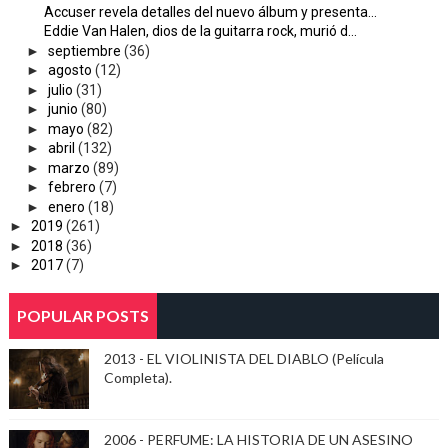
Accuser revela detalles del nuevo álbum y presenta...
Eddie Van Halen, dios de la guitarra rock, murió d...
►
septiembre
(36)
►
agosto
(12)
►
julio
(31)
►
junio
(80)
►
mayo
(82)
►
abril
(132)
►
marzo
(89)
►
febrero
(7)
►
enero
(18)
►
2019
(261)
►
2018
(36)
►
2017
(7)
POPULAR POSTS
2013 - EL VIOLINISTA DEL DIABLO (Película
Completa).
2006 - PERFUME: LA HISTORIA DE UN ASESINO