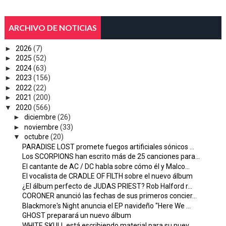
ARCHIVO DE NOTICIAS
►
2026
(7)
►
2025
(52)
►
2024
(63)
►
2023
(156)
►
2022
(22)
►
2021
(200)
▼
2020
(566)
►
diciembre
(26)
►
noviembre
(33)
▼
octubre
(20)
PARADISE LOST promete fuegos artificiales sónicos ...
Los SCORPIONS han escrito más de 25 canciones para...
El cantante de AC / DC habla sobre cómo él y Malco...
El vocalista de CRADLE OF FILTH sobre el nuevo álbum
¿El álbum perfecto de JUDAS PRIEST? Rob Halford r...
CORONER anunció las fechas de sus primeros concier...
Blackmore's Night anuncia el EP navideño "Here We ...
GHOST preparará un nuevo álbum
WHITE SKULL está escribiendo material para su nuev...