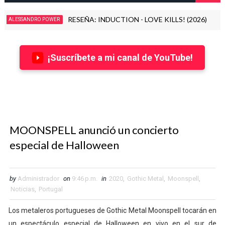
INSIDIOUS DISEASE, banda formada por miembros de Dimmu B
2026
¡Suscríbete a mi canal de YouTube!
MOONSPELL anunció un concierto
especial de Halloween
by
Administrador
on
9:46 p.m.
in
2020
,
Gothic Metal
,
Moonspell
,
Noticias
,
Portugal
Los metaleros portugueses de Gothic Metal Moonspell tocarán en
un espectáculo especial de Halloween en vivo en el sur de