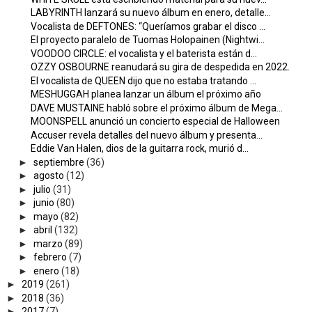
LABYRINTH lanzará su nuevo álbum en enero, detalle...
Vocalista de DEFTONES: “Queríamos grabar el disco ...
El proyecto paralelo de Tuomas Holopainen (Nightwi...
VOODOO CIRCLE: el vocalista y el baterista están d...
OZZY OSBOURNE reanudará su gira de despedida en 2022.
El vocalista de QUEEN dijo que no estaba tratando ...
MESHUGGAH planea lanzar un álbum el próximo año
DAVE MUSTAINE habló sobre el próximo álbum de Mega...
MOONSPELL anunció un concierto especial de Halloween
Accuser revela detalles del nuevo álbum y presenta...
Eddie Van Halen, dios de la guitarra rock, murió d...
►
septiembre
(36)
►
agosto
(12)
►
julio
(31)
►
junio
(80)
►
mayo
(82)
►
abril
(132)
►
marzo
(89)
►
febrero
(7)
►
enero
(18)
►
2019
(261)
►
2018
(36)
►
2017
(7)