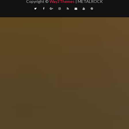
Copyright
©
Way2Themes
| METALROCK