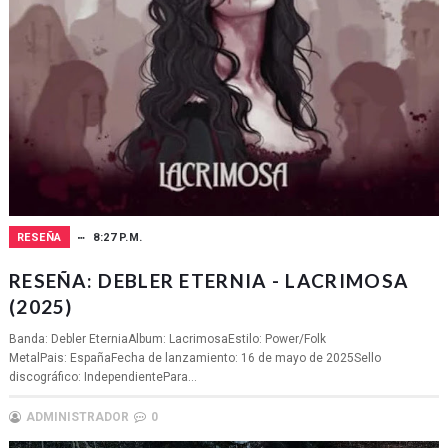
RESEÑA
8:27 P.M.
RESEÑA: DEBLER ETERNIA - LACRIMOSA
(2025)
Banda: Debler EterniaAlbum: LacrimosaEstilo: Power/Folk
MetalPais: EspañaFecha de lanzamiento: 16 de mayo de 2025Sello
discográfico: IndependientePara...
ADMINISTRADOR
0