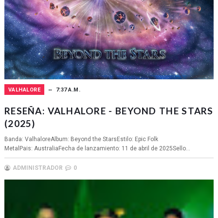
VALHALORE
7:37 A.M.
RESEÑA: VALHALORE - BEYOND THE STARS
(2025)
Banda: ValhaloreAlbum: Beyond the StarsEstilo: Epic Folk
MetalPais: AustraliaFecha de lanzamiento: 11 de abril de 2025Sello...
ADMINISTRADOR
0