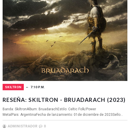
SKILTRON
7:10 P.M.
RESEÑA: SKILTRON - BRUADARACH (2023)
Banda: SkiltronAlbum: BruadarachEstilo: Celtic Folk/Power
MetalPais: ArgentinaFecha de lanzamiento: 01de diciembre de 2023Sello...
ADMINISTRADOR
0