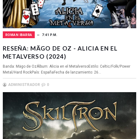
ROMAN IBARRA
7:41 P.M.
RESEÑA: MÄGO DE OZ - ALICIA EN EL
METALVERSO (2024)
Banda: Mägo de OzÁlbum: Alicia en el MetalversoEstilo: Celtic/Folk/Power
Metal/Hard RockPaís: EspañaFecha de lanzamiento: 26...
ADMINISTRADOR
0