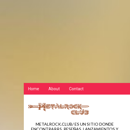
Home
About
Contact
METALROCK.CLUB/ ES UN SITIO DONDE
ENCONTRARÁS, RESEÑAS, LANZAMIENTOS Y