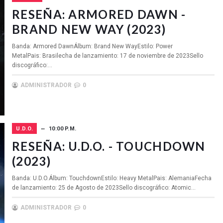
RESEÑA: ARMORED DAWN -
BRAND NEW WAY (2023)
Banda: Armored DawnÁlbum: Brand New WayEstilo: Power
MetalPais: Brasilecha de lanzamiento: 17 de noviembre de 2023Sello
discográfico:...
ADMINISTRADOR
0
U.D.O.
10:00 P.M.
RESEÑA: U.D.O. - TOUCHDOWN
(2023)
Banda: U.D.O.Álbum: TouchdownEstilo: Heavy MetalPais: AlemaniaFecha
de lanzamiento: 25 de Agosto de 2023Sello discográfico: Atomic...
ADMINISTRADOR
0