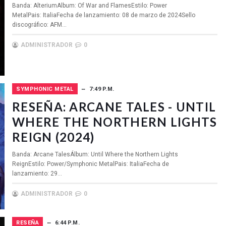
Banda: AlteriumAlbum: Of War and FlamesEstilo: Power
MetalPais: ItaliaFecha de lanzamiento: 08 de marzo de 2024Sello
discográfico: AFM...
ADMINISTRADOR
0
SYMPHONIC METAL
7:49 P.M.
RESEÑA: ARCANE TALES - UNTIL
WHERE THE NORTHERN LIGHTS
REIGN (2024)
Banda: Arcane TalesÁlbum: Until Where the Northern Lights
ReignEstilo: Power/Symphonic MetalPais: ItaliaFecha de
lanzamiento: 29...
ADMINISTRADOR
0
RESEÑA
6:44 P.M.