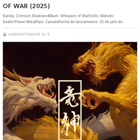
OF WAR (2025)
Banda: Crimson ShadowsAlbum: Whispers of WarEstilo: Melodic
Death/Power MetalPais: CanadaFecha de lanzamiento: 25 de julio de...
ADMINISTRADOR
0