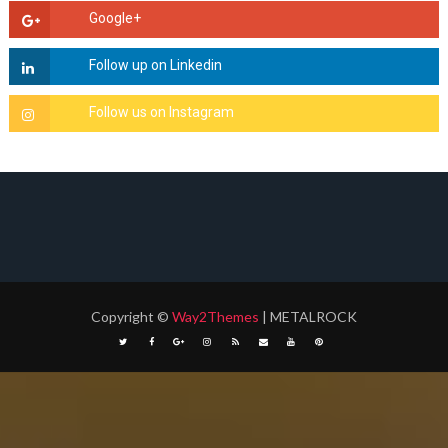
Copyright
©
Way2Themes
| METALROCK