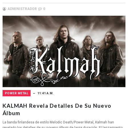
ADMINISTRADOR
0
POWER METAL
11:41 A.M.
KALMAH Revela Detalles De Su Nuevo
Álbum
La banda finlandesa de estilo Melodic Death/Power Metal, Kalmah han
revelado los detalles de su noveno álbum de larga duración. El lanzamiento