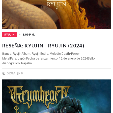
RYUJIN
8:09 P.M.
RESEÑA: RYUJIN - RYUJIN (2024)
Banda: RyujinAlbum: RyujinEstilo: Melodic Death/Power
MetalPais: JapónFecha de lanzamiento: 12 de enero de 2024Sello
discográfico: Napalm...
OZGA
0