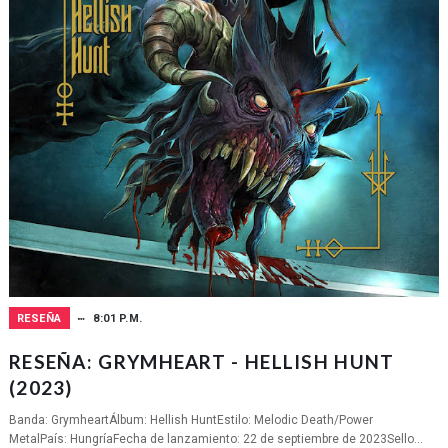
RESEÑA
8:01 P.M.
RESEÑA: GRYMHEART - HELLISH HUNT
(2023)
Banda: GrymheartÁlbum: Hellish HuntEstilo: Melodic Death/Power
MetalPaís: HungríaFecha de lanzamiento: 22 de septiembre de 2023Sello...