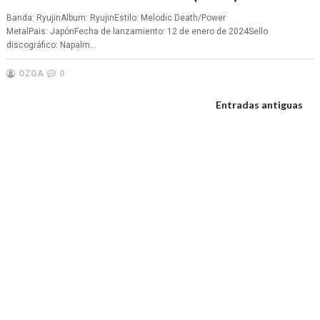
Banda: RyujinAlbum: RyujinEstilo: Melodic Death/Power
MetalPais: JapónFecha de lanzamiento: 12 de enero de 2024Sello
discográfico: Napalm...
OZGA
0
Entradas antiguas