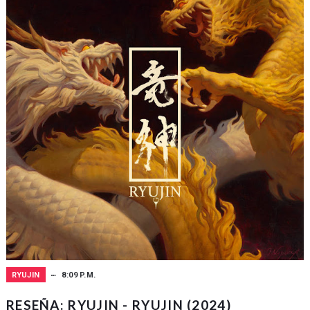
RYUJIN
8:09 P.M.
RESEÑA: RYUJIN - RYUJIN (2024)