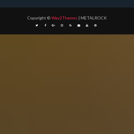
Copyright
©
Way2Themes
| METALROCK