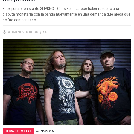
El ex percusionista de SLIPKNOT Chris Fehn parece haber resuelto una
disputa monetaria con la banda nuevamente en una demanda que alega que
no fue compensado...
ADMINISTRADOR
0
THRASH METAL
9:39 P.M.