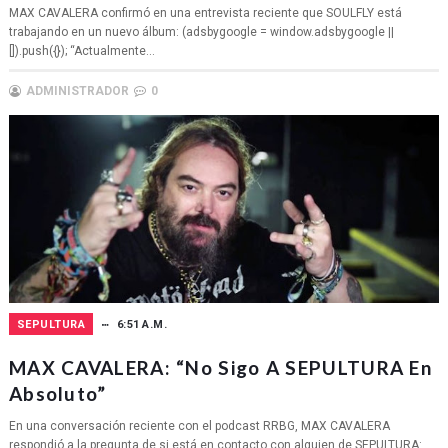
MAX CAVALERA confirmó en una entrevista reciente que SOULFLY está
trabajando en un nuevo álbum: (adsbygoogle = window.adsbygoogle ||
[]).push({}); “Actualmente...
ADMINISTRADOR
0
SEPULTURA
6:51 A.M.
MAX CAVALERA: “No Sigo A SEPULTURA En
Absoluto”
En una conversación reciente con el podcast RRBG, MAX CAVALERA
respondió a la pregunta de si está en contacto con alguien de SEPULTURA: ...