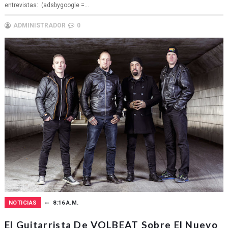
entrevistas: (adsbygoogle =...
ADMINISTRADOR
0
NOTICIAS
8:16 A.M.
El Guitarrista De VOLBEAT Sobre El Nuevo