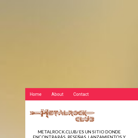
Home
About
Contact
METALROCK.CLUB/ ES UN SITIO DONDE
ENCONTRARÁS, RESEÑAS, LANZAMIENTOS Y