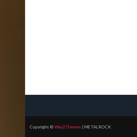
Copyright
©
Way2Themes
| METALROCK