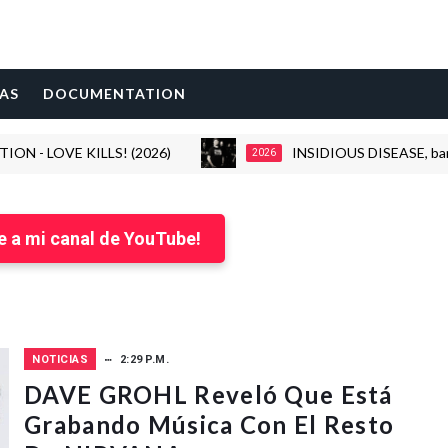
AS
DOCUMENTATION
OVE KILLS! (2026)
INSIDIOUS DISEASE, banda forma
2026
e a mi canal de YouTube!
NOTICIAS
2:29 P.M.
DAVE GROHL Reveló Que Está
Grabando Música Con El Resto