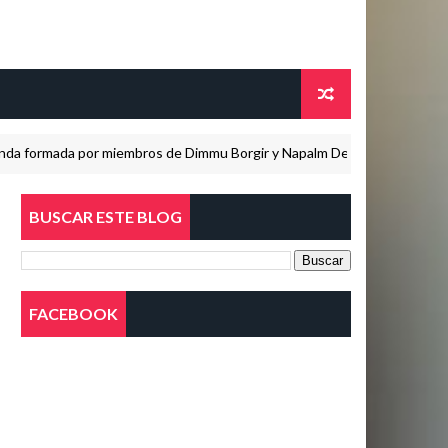
da por miembros de Dimmu Borgir y Napalm Death, está terminando de g
BUSCAR ESTE BLOG
FACEBOOK