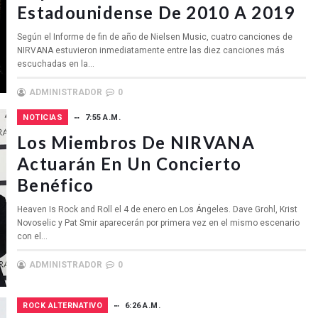
Estadounidense De 2010 A 2019
Según el Informe de fin de año de Nielsen Music, cuatro canciones de
NIRVANA estuvieron inmediatamente entre las diez canciones más
escuchadas en la...
ADMINISTRADOR
0
NOTICIAS
7:55 A.M.
Los Miembros De NIRVANA
Actuarán En Un Concierto
Benéfico
Heaven Is Rock and Roll el 4 de enero en Los Ángeles. Dave Grohl, Krist
Novoselic y Pat Smir aparecerán por primera vez en el mismo escenario
con el...
ADMINISTRADOR
0
ROCK ALTERNATIVO
6:26 A.M.