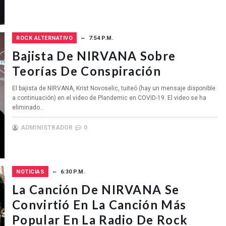
ROCK ALTERNATIVO
7:54 P.M.
Bajista De NIRVANA Sobre
Teorías De Conspiración
El bajista de NIRVANA, Krist Novoselic, tuiteó (hay un mensaje disponible
a continuación) en el video de Plandemic en COVID-19. El video se ha
eliminado...
ADMINISTRADOR
0
NOTICIAS
6:30 P.M.
La Canción De NIRVANA Se
Convirtió En La Canción Más
Popular En La Radio De Rock