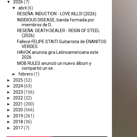
▼
2026
(7)
▼
abril
(6)
RESEÑA: INDUCTION - LOVE KILLS! (2026)
INSIDIOUS DISEASE, banda formada por
miembros de D...
RESEÑA: DEATH DEALER - REIGN OF STEEL
(2026)
Fallece FELIPE STAITI Guitarrista de ENANITOS
VERDES
HAVOK anuncia gira Latinoamericana este
2026
MOB RULES anunció un nuevo álbum y
compartió un se...
►
febrero
(1)
►
2025
(52)
►
2024
(63)
►
2023
(156)
►
2022
(22)
►
2021
(200)
►
2020
(566)
►
2019
(261)
►
2018
(36)
►
2017
(7)