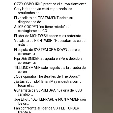
OZZY OSBOURNE practica el autoaislamiento
Gary Holt todavía está esperando los
resultados de...
El vocalista del TESTAMENT sobre su
diagnóstico de...
ALICE COOPER "no tiene miedo" de
contagiarse de CO...
El líder de NIGHTWISH sobre el ex baterista
Vocalista de NIGHTWISH: "Necesitamos cuidar
más la...
El bajista de SYSTEM OF A DOWN sobre el
coronaviru...
Hija DEE SNIDER atrapada en Perú debido a
coronavirus
TILL LINDEMANN sale negativo a la prueba de
coron...
¿Qué opinaba The Beatles de The Doors?
¿Estás aburrido? Brian May muestra cómo
tocar el s...
Guitarrista de SEPULTURA: "La gira de KISS
cambió ...
Joe Elliott: "DEF LEPPARD e IRON MAIDEN son
los ún...
Fan confronta al lider de SIX FEET UNDER
frente a ...