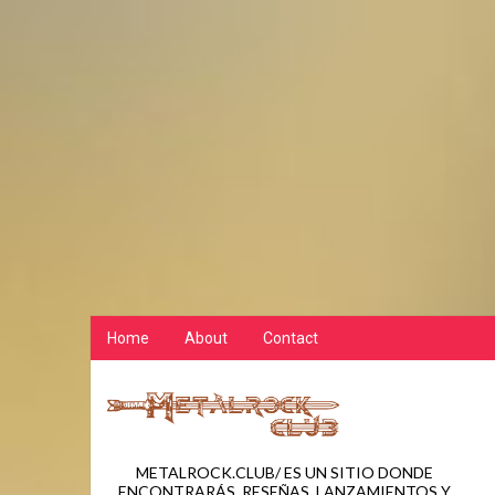
Home
About
Contact
METALROCK.CLUB/ ES UN SITIO DONDE
ENCONTRARÁS, RESEÑAS, LANZAMIENTOS Y