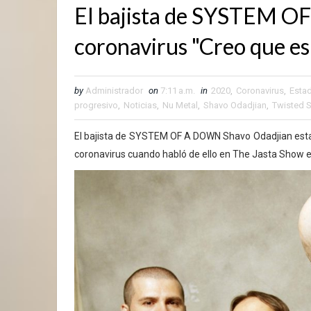
El bajista de SYSTEM O
coronavirus "Creo que es
by
Administrador
on
7:11 a.m.
in
2020
,
Coronavirus
,
Esta
progresivo
,
Noticias
,
Nu Metal
,
Shavo Odadjian
,
Twisted S
El bajista de SYSTEM OF A DOWN Shavo Odadjian estab
coronavirus cuando habló de ello en The Jasta Show 