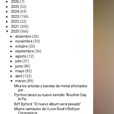
►
2026
(7)
►
2025
(52)
►
2024
(63)
►
2023
(156)
►
2022
(22)
►
2021
(200)
▼
2020
(566)
►
diciembre
(26)
►
noviembre
(33)
►
octubre
(20)
►
septiembre
(36)
►
agosto
(12)
►
julio
(31)
►
junio
(80)
►
mayo
(82)
►
abril
(132)
▼
marzo
(89)
Mira los artistas y bandas de metal afectados
por ...
Pyrrhon lanzó su nuevo sencillo "Another Day
In Pa...
Biff Byford: "El nuevo álbum será pesado"
Muere cantautor de I Love Rock’n’Roll por
Coronavirus