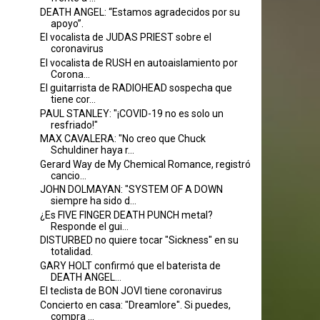
DEATH ANGEL: “Estamos agradecidos por su
apoyo”.
El vocalista de JUDAS PRIEST sobre el
coronavirus
El vocalista de RUSH en autoaislamiento por
Corona...
El guitarrista de RADIOHEAD sospecha que
tiene cor...
PAUL STANLEY: "¡COVID-19 no es solo un
resfriado!"
MAX CAVALERA: "No creo que Chuck
Schuldiner haya r...
Gerard Way de My Chemical Romance, registró
cancio...
JOHN DOLMAYAN: "SYSTEM OF A DOWN
siempre ha sido d...
¿Es FIVE FINGER DEATH PUNCH metal?
Responde el gui...
DISTURBED no quiere tocar "Sickness" en su
totalidad.
GARY HOLT confirmó que el baterista de
DEATH ANGEL...
El teclista de BON JOVI tiene coronavirus
Concierto en casa: "Dreamlore". Si puedes,
compra ...