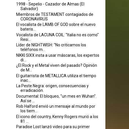
1998 - Sepelio - Cazador de Almas (El
Salvador)
Miembros de TESTAMENT contagiados de
CORONAVIRUS
El vocalista de LAMB OF GOD sobre el nuevo
bateris...
Vocalista de LACUNA COIL: "Italia no es como"
Resi...
Líder de NIGHTWISH: "No criticamos los
teléfonos m...
NIKKI SIXX insta a usar máscaras, los expertos
di...
¿El Rock y el Metal viven del pasado? Opinión
de M...
El guitarrista de METALLICA utiliza el tiempo
inac...
La Peste Negra: origen, consecuencias y
erradicación.
Documental: El bloqueo, "un mes en Wuhan".
Así se ...
Rob Halford envió un mensaje al mundo por
los tiem...
El icono del country, Kenny Rogers murió a los
81 ...
Paradise Lost lanzó video para su primer