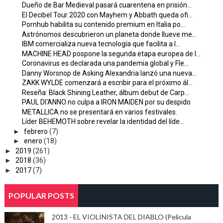
Dueño de Bar Medieval pasará cuarentena en prisión...
El Decibel Tour 2020 con Mayhem y Abbath queda ofi...
Pornhub habilita su contenido premium en Italia po...
Astrónomos descubrieron un planeta donde llueve me...
IBM comercializa nueva tecnología que facilita a l...
MACHINE HEAD pospone la segunda etapa europea de l...
Coronavirus es declarada una pandemia global y Fle...
Danny Worsnop de Asking Alexandria lanzó una nueva...
ZAKK WYLDE comenzará a escribir para el próximo ál...
Reseña: Black Shining Leather, álbum debut de Carp...
PAUL DI'ANNO no culpa a IRON MAIDEN por su despido
METALLICA no se presentará en varios festivales.
Líder BEHEMOTH sobre revelar la identidad del líde...
►
febrero
(7)
►
enero
(18)
►
2019
(261)
►
2018
(36)
►
2017
(7)
POPULAR POSTS
2013 - EL VIOLINISTA DEL DIABLO (Película