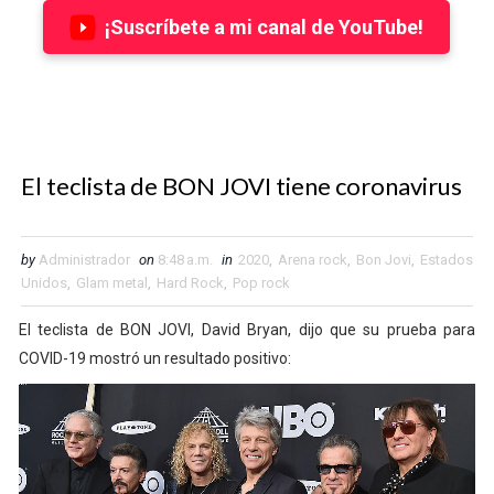
¡Suscríbete a mi canal de YouTube!
El teclista de BON JOVI tiene coronavirus
by
Administrador
on
8:48 a.m.
in
2020
,
Arena rock
,
Bon Jovi
,
Estados
Unidos
,
Glam metal
,
Hard Rock
,
Pop rock
El teclista de BON JOVI, David Bryan, dijo que su prueba para
COVID-19 mostró un resultado positivo: