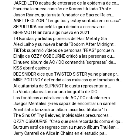
JARED LETO acaba de enterarse de la epidemia de co...
Escucha la nueva canción de Kronos titulada "Profe...
Jason Rainey, guitarrista fundador de Sacred Reich...
ANETTE OLZON: “Tengo tos y estoy sentada en mi casa”
SEPULTURA canceló la gira debido a coronavirus
BEHEMOTH lanzará algo nuevo en 2021.
14 Bandas y artistas pioneros del Hair Metal y Gla...
Alexi Laiho y su nueva banda "Bodom After Midnight...
TikTok suprimió vídeos de personas "FEAS" porque n...
El hijo de OZZY OSBOURNE criticó a las personas qu...
El nuevo álbum de AC / DC contendrá "sorpresas" de...
KISS abrirá casinos
DEE SNIDER dice que TWISTED SISTER ya no planea pr...
MIKE PORTNOY defendió a los músicos que tomaban di...
Al guitarrista de SLIPKNOT le gusta representar a ...
La Viuda, planea lanzar una biografía de DIO.
Los fanáticos australianos de AC / DC estableciero...
Juegos Mentales ¿Eres capaz de encontrar un camell...
Annihilator lanzará un álbum acustico titulado "Tr...
The Sins Of Thy Beloved, inolvidables precursores ...
OZZY OSBOURNE: "Creo que seré recordado como el qu...
Burzum está de regreso con su nuevo álbum Thulêan ...
Jerry Cantrell de Alice in Chains en el estudio pa...