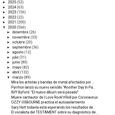
►
2025
(52)
►
2024
(63)
►
2023
(156)
►
2022
(22)
►
2021
(200)
▼
2020
(566)
►
diciembre
(26)
►
noviembre
(33)
►
octubre
(20)
►
septiembre
(36)
►
agosto
(12)
►
julio
(31)
►
junio
(80)
►
mayo
(82)
►
abril
(132)
▼
marzo
(89)
Mira los artistas y bandas de metal afectados por ...
Pyrrhon lanzó su nuevo sencillo "Another Day In Pa...
Biff Byford: "El nuevo álbum será pesado"
Muere cantautor de I Love Rock’n’Roll por Coronavirus
OZZY OSBOURNE practica el autoaislamiento
Gary Holt todavía está esperando los resultados de...
El vocalista del TESTAMENT sobre su diagnóstico de...