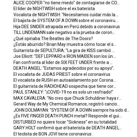
ALICE COOPER "no tiene miedo" de contagiarse de CO...
El líder de NIGHTWISH sobre el ex baterista
Vocalista de NIGHTWISH: "Necesitamos cuidar más la...
El bajista de SYSTEM OF A DOWN sobre el coronaviru...
Hija DEE SNIDER atrapada en Perú debido a coronavirus
TILL LINDEMANN sale negativo a la prueba de coron...
¿Qué opinaba The Beatles de The Doors?
¿Estás aburrido? Brian May muestra cómo tocar el s...
Guitarrista de SEPULTURA: "La gira de KISS cambió ...
Joe Elliott: "DEF LEPPARD e IRON MAIDEN son los ún...
Fan confronta al lider de SIX FEET UNDER frente a ...
DEATH ANGEL: “Estamos agradecidos por su apoyo”.
El vocalista de JUDAS PRIEST sobre el coronavirus
El vocalista de RUSH en autoaislamiento por Corona...
El guitarrista de RADIOHEAD sospecha que tiene cor...
PAUL STANLEY: "¡COVID-19 no es solo un resfriado!"
MAX CAVALERA: "No creo que Chuck Schuldiner haya r...
Gerard Way de My Chemical Romance, registró cancio...
JOHN DOLMAYAN: "SYSTEM OF A DOWN siempre ha sido d...
¿Es FIVE FINGER DEATH PUNCH metal? Responde el gui...
DISTURBED no quiere tocar "Sickness" en su totalidad.
GARY HOLT confirmó que el baterista de DEATH ANGEL...
El teclista de BON JOVI tiene coronavirus