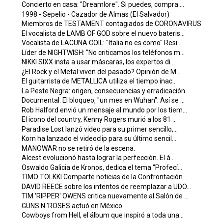
Concierto en casa: "Dreamlore". Si puedes, compra ...
1998 - Sepelio - Cazador de Almas (El Salvador)
Miembros de TESTAMENT contagiados de CORONAVIRUS
El vocalista de LAMB OF GOD sobre el nuevo bateris...
Vocalista de LACUNA COIL: "Italia no es como" Resi...
Líder de NIGHTWISH: "No criticamos los teléfonos m...
NIKKI SIXX insta a usar máscaras, los expertos di...
¿El Rock y el Metal viven del pasado? Opinión de M...
El guitarrista de METALLICA utiliza el tiempo inac...
La Peste Negra: origen, consecuencias y erradicación.
Documental: El bloqueo, "un mes en Wuhan". Así se ...
Rob Halford envió un mensaje al mundo por los tiem...
El icono del country, Kenny Rogers murió a los 81 ...
Paradise Lost lanzó video para su primer sencillo,...
Korn ha lanzado el videoclip para su último sencil...
MANOWAR no se retiró de la escena.
Alcest evolucionó hasta lograr la perfección. El á...
Oswaldo Galicia de Kronos, dedica el tema "Profecí...
TIMO TOLKKI Comparte noticias de la Confrontación ...
DAVID REECE sobre los intentos de reemplazar a UDO...
TIM 'RIPPER' OWENS critica nuevamente al Salón de ...
GUNS N 'ROSES actuó en México
Cowboys from Hell, el álbum que inspiró a toda una...