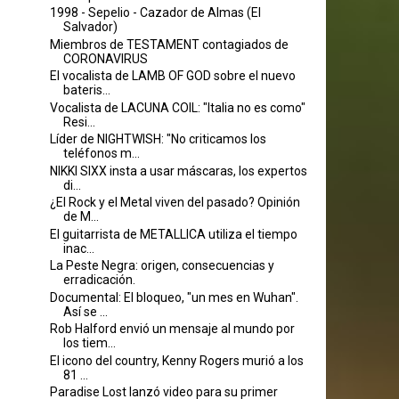
1998 - Sepelio - Cazador de Almas (El
Salvador)
Miembros de TESTAMENT contagiados de
CORONAVIRUS
El vocalista de LAMB OF GOD sobre el nuevo
bateris...
Vocalista de LACUNA COIL: "Italia no es como"
Resi...
Líder de NIGHTWISH: "No criticamos los
teléfonos m...
NIKKI SIXX insta a usar máscaras, los expertos
di...
¿El Rock y el Metal viven del pasado? Opinión
de M...
El guitarrista de METALLICA utiliza el tiempo
inac...
La Peste Negra: origen, consecuencias y
erradicación.
Documental: El bloqueo, "un mes en Wuhan".
Así se ...
Rob Halford envió un mensaje al mundo por
los tiem...
El icono del country, Kenny Rogers murió a los
81 ...
Paradise Lost lanzó video para su primer