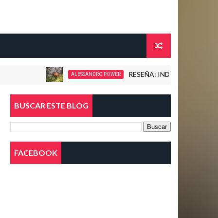
RESEÑA: INDUCTION - LOVE KILLS! (2
ALESSANDRO POWER
BUSCAR ESTE BLOG
FACEBOOK