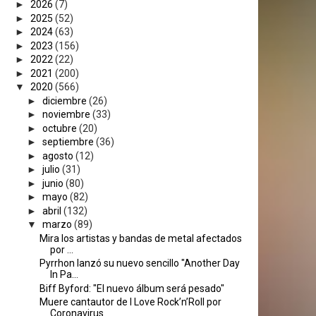
►
2026
(7)
►
2025
(52)
►
2024
(63)
►
2023
(156)
►
2022
(22)
►
2021
(200)
▼
2020
(566)
►
diciembre
(26)
►
noviembre
(33)
►
octubre
(20)
►
septiembre
(36)
►
agosto
(12)
►
julio
(31)
►
junio
(80)
►
mayo
(82)
►
abril
(132)
▼
marzo
(89)
Mira los artistas y bandas de metal afectados
por ...
Pyrrhon lanzó su nuevo sencillo "Another Day
In Pa...
Biff Byford: "El nuevo álbum será pesado"
Muere cantautor de I Love Rock’n’Roll por
Coronavirus