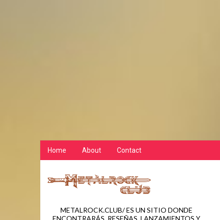
Home
About
Contact
METALROCK.CLUB/ ES UN SITIO DONDE
ENCONTRARÁS, RESEÑAS, LANZAMIENTOS Y