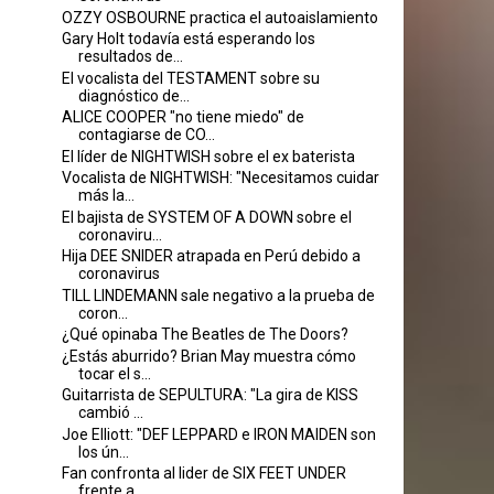
OZZY OSBOURNE practica el autoaislamiento
Gary Holt todavía está esperando los
resultados de...
El vocalista del TESTAMENT sobre su
diagnóstico de...
ALICE COOPER "no tiene miedo" de
contagiarse de CO...
El líder de NIGHTWISH sobre el ex baterista
Vocalista de NIGHTWISH: "Necesitamos cuidar
más la...
El bajista de SYSTEM OF A DOWN sobre el
coronaviru...
Hija DEE SNIDER atrapada en Perú debido a
coronavirus
TILL LINDEMANN sale negativo a la prueba de
coron...
¿Qué opinaba The Beatles de The Doors?
¿Estás aburrido? Brian May muestra cómo
tocar el s...
Guitarrista de SEPULTURA: "La gira de KISS
cambió ...
Joe Elliott: "DEF LEPPARD e IRON MAIDEN son
los ún...
Fan confronta al lider de SIX FEET UNDER
frente a ...