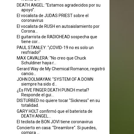
DEATH ANGEL: “Estamos agradecidos por su
apoyo”.
El vocalista de JUDAS PRIEST sobre el
coronavirus
El vocalista de RUSH en autoaislamiento por
Corona...
El guitarrista de RADIOHEAD sospecha que
tiene cor...
PAUL STANLEY: "¡COVID-19 no es solo un
resfriado!"
MAX CAVALERA: "No creo que Chuck
Schuldiner haya r...
Gerard Way de My Chemical Romance, registró
cancio...
JOHN DOLMAYAN: "SYSTEM OF A DOWN
siempre ha sido d...
¿Es FIVE FINGER DEATH PUNCH metal?
Responde el gui...
DISTURBED no quiere tocar "Sickness" en su
totalidad.
GARY HOLT confirmó que el baterista de
DEATH ANGEL...
El teclista de BON JOVI tiene coronavirus
Concierto en casa: "Dreamlore". Si puedes,
compra ...