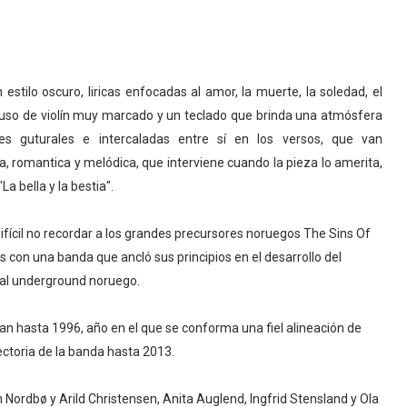
stilo oscuro, liricas enfocadas al amor, la muerte, la soledad, el
 uso de violín muy marcado y un teclado que brinda una atmósfera
ces guturales e intercaladas entre sí en los versos, que van
 romantica y melódica, que interviene cuando la pieza lo amerita,
 bella y la bestia".
fícil no recordar a los grandes precursores noruegos The Sins Of
con una banda que ancló sus principios en el desarrollo del
tal underground noruego.
 hasta 1996, año en el que se conforma una fiel alineación de
ectoria de la banda hasta 2013.
n Nordbø y Arild Christensen, Anita Auglend, Ingfrid Stensland y Ola