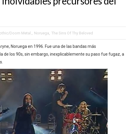
 inolvidables precursores del
othic/Doom Metal.
,
Noruega
,
The Sins Of Thy Beloved
Bryne, Noruega en 1996. Fue una de las bandas más
da de los 90s, sin embargo, inexplicablemente su paso fue fugaz, a
s.