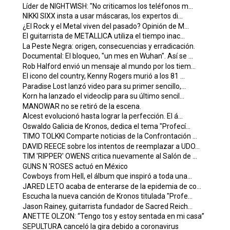
Líder de NIGHTWISH: "No criticamos los teléfonos m...
NIKKI SIXX insta a usar máscaras, los expertos di...
¿El Rock y el Metal viven del pasado? Opinión de M...
El guitarrista de METALLICA utiliza el tiempo inac...
La Peste Negra: origen, consecuencias y erradicación.
Documental: El bloqueo, "un mes en Wuhan". Así se ...
Rob Halford envió un mensaje al mundo por los tiem...
El icono del country, Kenny Rogers murió a los 81 ...
Paradise Lost lanzó video para su primer sencillo,...
Korn ha lanzado el videoclip para su último sencil...
MANOWAR no se retiró de la escena.
Alcest evolucionó hasta lograr la perfección. El á...
Oswaldo Galicia de Kronos, dedica el tema "Profecí...
TIMO TOLKKI Comparte noticias de la Confrontación ...
DAVID REECE sobre los intentos de reemplazar a UDO...
TIM 'RIPPER' OWENS critica nuevamente al Salón de ...
GUNS N 'ROSES actuó en México
Cowboys from Hell, el álbum que inspiró a toda una...
JARED LETO acaba de enterarse de la epidemia de co...
Escucha la nueva canción de Kronos titulada "Profe...
Jason Rainey, guitarrista fundador de Sacred Reich...
ANETTE OLZON: “Tengo tos y estoy sentada en mi casa”
SEPULTURA canceló la gira debido a coronavirus