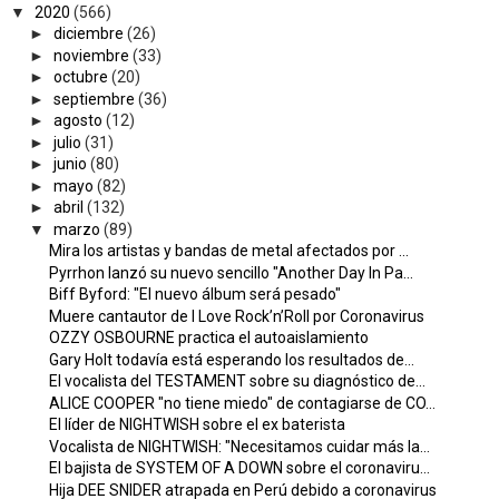
▼
2020
(566)
►
diciembre
(26)
►
noviembre
(33)
►
octubre
(20)
►
septiembre
(36)
►
agosto
(12)
►
julio
(31)
►
junio
(80)
►
mayo
(82)
►
abril
(132)
▼
marzo
(89)
Mira los artistas y bandas de metal afectados por ...
Pyrrhon lanzó su nuevo sencillo "Another Day In Pa...
Biff Byford: "El nuevo álbum será pesado"
Muere cantautor de I Love Rock’n’Roll por Coronavirus
OZZY OSBOURNE practica el autoaislamiento
Gary Holt todavía está esperando los resultados de...
El vocalista del TESTAMENT sobre su diagnóstico de...
ALICE COOPER "no tiene miedo" de contagiarse de CO...
El líder de NIGHTWISH sobre el ex baterista
Vocalista de NIGHTWISH: "Necesitamos cuidar más la...
El bajista de SYSTEM OF A DOWN sobre el coronaviru...
Hija DEE SNIDER atrapada en Perú debido a coronavirus