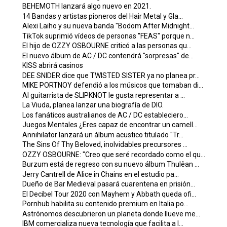
BEHEMOTH lanzará algo nuevo en 2021.
14 Bandas y artistas pioneros del Hair Metal y Gla...
Alexi Laiho y su nueva banda "Bodom After Midnight...
TikTok suprimió vídeos de personas "FEAS" porque n...
El hijo de OZZY OSBOURNE criticó a las personas qu...
El nuevo álbum de AC / DC contendrá "sorpresas" de...
KISS abrirá casinos
DEE SNIDER dice que TWISTED SISTER ya no planea pr...
MIKE PORTNOY defendió a los músicos que tomaban di...
Al guitarrista de SLIPKNOT le gusta representar a ...
La Viuda, planea lanzar una biografía de DIO.
Los fanáticos australianos de AC / DC estableciero...
Juegos Mentales ¿Eres capaz de encontrar un camell...
Annihilator lanzará un álbum acustico titulado "Tr...
The Sins Of Thy Beloved, inolvidables precursores ...
OZZY OSBOURNE: "Creo que seré recordado como el qu...
Burzum está de regreso con su nuevo álbum Thulêan ...
Jerry Cantrell de Alice in Chains en el estudio pa...
Dueño de Bar Medieval pasará cuarentena en prisión...
El Decibel Tour 2020 con Mayhem y Abbath queda ofi...
Pornhub habilita su contenido premium en Italia po...
Astrónomos descubrieron un planeta donde llueve me...
IBM comercializa nueva tecnología que facilita a l...