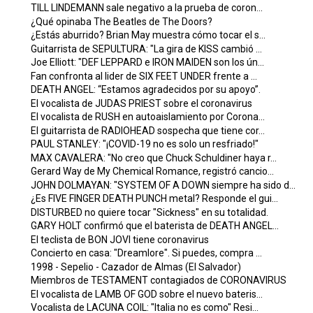
TILL LINDEMANN sale negativo a la prueba de coron...
¿Qué opinaba The Beatles de The Doors?
¿Estás aburrido? Brian May muestra cómo tocar el s...
Guitarrista de SEPULTURA: "La gira de KISS cambió ...
Joe Elliott: "DEF LEPPARD e IRON MAIDEN son los ún...
Fan confronta al lider de SIX FEET UNDER frente a ...
DEATH ANGEL: “Estamos agradecidos por su apoyo”.
El vocalista de JUDAS PRIEST sobre el coronavirus
El vocalista de RUSH en autoaislamiento por Corona...
El guitarrista de RADIOHEAD sospecha que tiene cor...
PAUL STANLEY: "¡COVID-19 no es solo un resfriado!"
MAX CAVALERA: "No creo que Chuck Schuldiner haya r...
Gerard Way de My Chemical Romance, registró cancio...
JOHN DOLMAYAN: "SYSTEM OF A DOWN siempre ha sido d...
¿Es FIVE FINGER DEATH PUNCH metal? Responde el gui...
DISTURBED no quiere tocar "Sickness" en su totalidad.
GARY HOLT confirmó que el baterista de DEATH ANGEL...
El teclista de BON JOVI tiene coronavirus
Concierto en casa: "Dreamlore". Si puedes, compra ...
1998 - Sepelio - Cazador de Almas (El Salvador)
Miembros de TESTAMENT contagiados de CORONAVIRUS
El vocalista de LAMB OF GOD sobre el nuevo bateris...
Vocalista de LACUNA COIL: "Italia no es como" Resi...