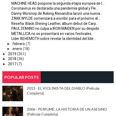
MACHINE HEAD pospone la segunda etapa europea de l...
Coronavirus es declarada una pandemia global y Fle...
Danny Worsnop de Asking Alexandria lanzó una nueva...
ZAKK WYLDE comenzará a escribir para el próximo ál...
Reseña: Black Shining Leather, álbum debut de Carp...
PAUL DI'ANNO no culpa a IRON MAIDEN por su despido
METALLICA no se presentará en varios festivales.
Líder BEHEMOTH sobre revelar la identidad del líde...
►
febrero
(7)
►
enero
(18)
►
2019
(261)
►
2018
(36)
►
2017
(7)
POPULAR POSTS
2013 - EL VIOLINISTA DEL DIABLO (Película
Completa).
2006 - PERFUME: LA HISTORIA DE UN ASESINO
(Película Completa)