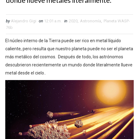
donde llueve metales literalmente.
by
Alejandro Gigi
on
12:01 a.m.
in
2020
,
Astronomía
,
Planeta WASP-
76b
El núcleo interno de la Tierra puede ser rico en metal líquido
caliente, pero resulta que nuestro planeta puede no ser el planeta
más metálico del cosmos. Después de todo, los astrónomos
descubrieron recientemente un mundo donde literalmente llueve
metal desde el cielo.
.