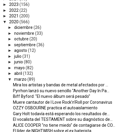
►
2023
(156)
►
2022
(22)
►
2021
(200)
▼
2020
(566)
►
diciembre
(26)
►
noviembre
(33)
►
octubre
(20)
►
septiembre
(36)
►
agosto
(12)
►
julio
(31)
►
junio
(80)
►
mayo
(82)
►
abril
(132)
▼
marzo
(89)
Mira los artistas y bandas de metal afectados por ...
Pyrrhon lanzó su nuevo sencillo "Another Day In Pa...
Biff Byford: "El nuevo álbum será pesado"
Muere cantautor de I Love Rock’n’Roll por Coronavirus
OZZY OSBOURNE practica el autoaislamiento
Gary Holt todavía está esperando los resultados de...
El vocalista del TESTAMENT sobre su diagnóstico de...
ALICE COOPER "no tiene miedo" de contagiarse de CO...
El líder de NIGHTWISH sobre el ex baterista