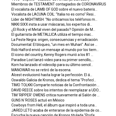
Miembros de TESTAMENT contagiados de CORONAVIRUS
El vocalista de LAMB OF GOD sobre el nuevo bateris...
Vocalista de LACUNA COIL: "Italia no es como" Resi...
Líder de NIGHTWISH: "No criticamos los teléfonos m...
NIKKI SIXX insta a usar máscaras, los expertos di...
¿El Rock y el Metal viven del pasado? Opinión de M...
El guitarrista de METALLICA utiliza el tiempo inac...
La Peste Negra: origen, consecuencias y erradicación.
Documental: El bloqueo, "un mes en Wuhan". Así se ...
Rob Halford envió un mensaje al mundo por los tiem...
El icono del country, Kenny Rogers murió a los 81 ...
Paradise Lost lanzó video para su primer sencillo,...
Korn ha lanzado el videoclip para su último sencil...
MANOWAR no se retiró de la escena.
Alcest evolucionó hasta lograr la perfección. El á...
Oswaldo Galicia de Kronos, dedica el tema "Profecí...
TIMO TOLKKI Comparte noticias de la Confrontación ...
DAVID REECE sobre los intentos de reemplazar a UDO...
TIM 'RIPPER' OWENS critica nuevamente al Salón de ...
GUNS N 'ROSES actuó en México
Cowboys from Hell, el álbum que inspiró a toda una...
JARED LETO acaba de enterarse de la epidemia de co...
Escucha la nueva canción de Kronos titulada "Profe...