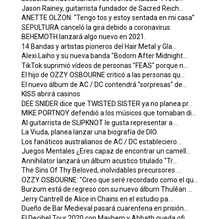
Jason Rainey, guitarrista fundador de Sacred Reich...
ANETTE OLZON: “Tengo tos y estoy sentada en mi casa”
SEPULTURA canceló la gira debido a coronavirus
BEHEMOTH lanzará algo nuevo en 2021.
14 Bandas y artistas pioneros del Hair Metal y Gla...
Alexi Laiho y su nueva banda "Bodom After Midnight...
TikTok suprimió vídeos de personas "FEAS" porque n...
El hijo de OZZY OSBOURNE criticó a las personas qu...
El nuevo álbum de AC / DC contendrá "sorpresas" de...
KISS abrirá casinos
DEE SNIDER dice que TWISTED SISTER ya no planea pr...
MIKE PORTNOY defendió a los músicos que tomaban di...
Al guitarrista de SLIPKNOT le gusta representar a ...
La Viuda, planea lanzar una biografía de DIO.
Los fanáticos australianos de AC / DC estableciero...
Juegos Mentales ¿Eres capaz de encontrar un camell...
Annihilator lanzará un álbum acustico titulado "Tr...
The Sins Of Thy Beloved, inolvidables precursores ...
OZZY OSBOURNE: "Creo que seré recordado como el qu...
Burzum está de regreso con su nuevo álbum Thulêan ...
Jerry Cantrell de Alice in Chains en el estudio pa...
Dueño de Bar Medieval pasará cuarentena en prisión...
El Decibel Tour 2020 con Mayhem y Abbath queda ofi...