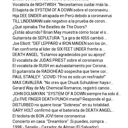
Vocalista de NIGHTWISH: "Necesitamos cuidar más la...
El bajista de SYSTEM OF A DOWN sobre el coronaviru...
Hija DEE SNIDER atrapada en Perú debido a coronavirus
TILL LINDEMANN sale negativo a la prueba de coron...
¿Qué opinaba The Beatles de The Doors?
¿Estás aburrido? Brian May muestra cómo tocar el s...
Guitarrista de SEPULTURA: "La gira de KISS cambió ...
Joe Elliott: "DEF LEPPARD e IRON MAIDEN son los ún...
Fan confronta al lider de SIX FEET UNDER frente a ...
DEATH ANGEL: “Estamos agradecidos por su apoyo”.
El vocalista de JUDAS PRIEST sobre el coronavirus
El vocalista de RUSH en autoaislamiento por Corona...
El guitarrista de RADIOHEAD sospecha que tiene cor...
PAUL STANLEY: "¡COVID-19 no es solo un resfriado!"
MAX CAVALERA: "No creo que Chuck Schuldiner haya r...
Gerard Way de My Chemical Romance, registró cancio...
JOHN DOLMAYAN: "SYSTEM OF A DOWN siempre ha sido d...
¿Es FIVE FINGER DEATH PUNCH metal? Responde el gui...
DISTURBED no quiere tocar "Sickness" en su totalidad.
GARY HOLT confirmó que el baterista de DEATH ANGEL...
El teclista de BON JOVI tiene coronavirus
Concierto en casa: "Dreamlore". Si puedes, compra ...
1998 - Sepelio - Cazador de Almas (El Salvador)