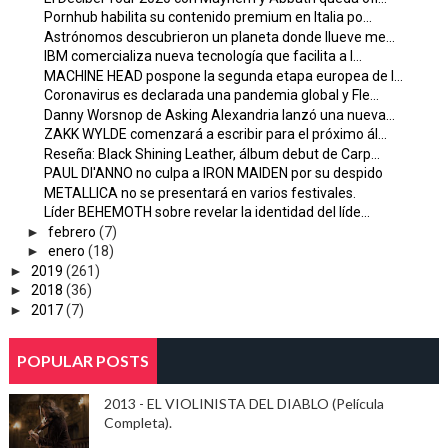
Pornhub habilita su contenido premium en Italia po...
Astrónomos descubrieron un planeta donde llueve me...
IBM comercializa nueva tecnología que facilita a l...
MACHINE HEAD pospone la segunda etapa europea de l...
Coronavirus es declarada una pandemia global y Fle...
Danny Worsnop de Asking Alexandria lanzó una nueva...
ZAKK WYLDE comenzará a escribir para el próximo ál...
Reseña: Black Shining Leather, álbum debut de Carp...
PAUL DI'ANNO no culpa a IRON MAIDEN por su despido
METALLICA no se presentará en varios festivales.
Líder BEHEMOTH sobre revelar la identidad del líde...
►
febrero
(7)
►
enero
(18)
►
2019
(261)
►
2018
(36)
►
2017
(7)
POPULAR POSTS
2013 - EL VIOLINISTA DEL DIABLO (Película
Completa).