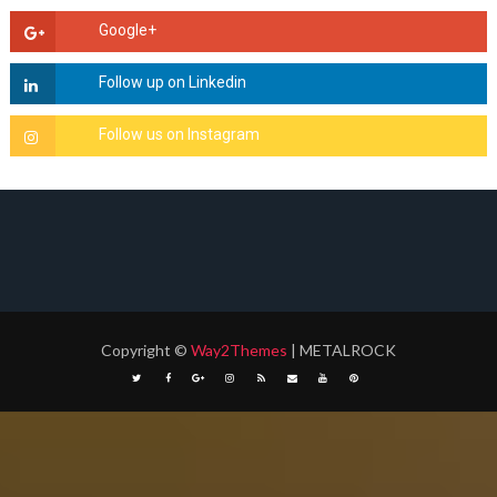
Copyright
©
Way2Themes
| METALROCK