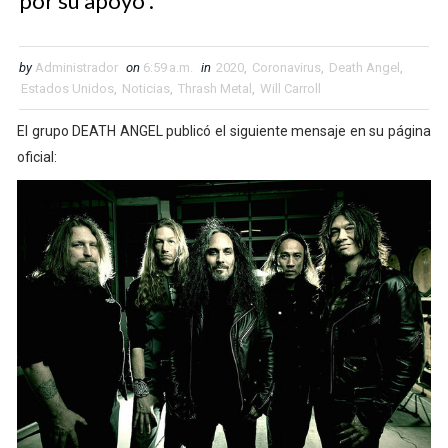
por su apoyo”.
by
Administrador
on
6:59 a.m.
in
2020
,
Coronavirus
,
Death Angel
,
Estados Unidos
,
Noticias
,
Thrash Metal
,
Will Carroll
El grupo DEATH ANGEL publicó el siguiente mensaje en su página
oficial: