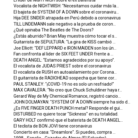
Vocalista de NIGHTWISH: "Necesitamos cuidar más la...
El bajista de SYSTEM OF A DOWN sobre el coronaviru...
Hija DEE SNIDER atrapada en Perú debido a coronavirus
TILL LINDEMANN sale negativo a la prueba de coron...
¿Qué opinaba The Beatles de The Doors?
¿Estás aburrido? Brian May muestra cómo tocar el s...
Guitarrista de SEPULTURA: "La gira de KISS cambió ...
Joe Elliott: "DEF LEPPARD e IRON MAIDEN son los ún...
Fan confronta al lider de SIX FEET UNDER frente a ...
DEATH ANGEL: “Estamos agradecidos por su apoyo”.
El vocalista de JUDAS PRIEST sobre el coronavirus
El vocalista de RUSH en autoaislamiento por Corona...
El guitarrista de RADIOHEAD sospecha que tiene cor...
PAUL STANLEY: "¡COVID-19 no es solo un resfriado!"
MAX CAVALERA: "No creo que Chuck Schuldiner haya r...
Gerard Way de My Chemical Romance, registró cancio...
JOHN DOLMAYAN: "SYSTEM OF A DOWN siempre ha sido d...
¿Es FIVE FINGER DEATH PUNCH metal? Responde el gui...
DISTURBED no quiere tocar "Sickness" en su totalidad.
GARY HOLT confirmó que el baterista de DEATH ANGEL...
El teclista de BON JOVI tiene coronavirus
Concierto en casa: "Dreamlore". Si puedes, compra ...