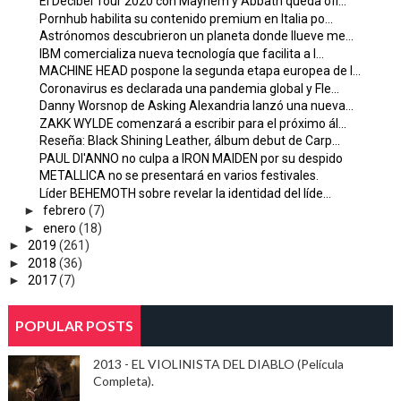
El Decibel Tour 2020 con Mayhem y Abbath queda ofi...
Pornhub habilita su contenido premium en Italia po...
Astrónomos descubrieron un planeta donde llueve me...
IBM comercializa nueva tecnología que facilita a l...
MACHINE HEAD pospone la segunda etapa europea de l...
Coronavirus es declarada una pandemia global y Fle...
Danny Worsnop de Asking Alexandria lanzó una nueva...
ZAKK WYLDE comenzará a escribir para el próximo ál...
Reseña: Black Shining Leather, álbum debut de Carp...
PAUL DI'ANNO no culpa a IRON MAIDEN por su despido
METALLICA no se presentará en varios festivales.
Líder BEHEMOTH sobre revelar la identidad del líde...
►
febrero
(7)
►
enero
(18)
►
2019
(261)
►
2018
(36)
►
2017
(7)
POPULAR POSTS
2013 - EL VIOLINISTA DEL DIABLO (Película
Completa).