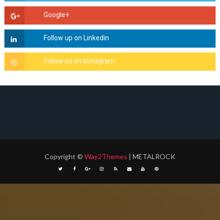
Copyright
©
Way2Themes
| METALROCK