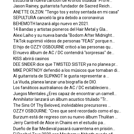
Escucha la nueva canción de Kronos titulada "Profe...
Jason Rainey, guitarrista fundador de Sacred Reich...
ANETTE OLZON: “Tengo tos y estoy sentada en mi casa”
SEPULTURA canceló la gira debido a coronavirus
BEHEMOTH lanzará algo nuevo en 2021.
14 Bandas y artistas pioneros del Hair Metal y Gla...
Alexi Laiho y su nueva banda "Bodom After Midnight...
TikTok suprimió vídeos de personas "FEAS" porque n...
El hijo de OZZY OSBOURNE criticó a las personas qu...
El nuevo álbum de AC / DC contendrá "sorpresas" de...
KISS abrirá casinos
DEE SNIDER dice que TWISTED SISTER ya no planea pr...
MIKE PORTNOY defendió a los músicos que tomaban di...
Al guitarrista de SLIPKNOT le gusta representar a ...
La Viuda, planea lanzar una biografía de DIO.
Los fanáticos australianos de AC / DC estableciero...
Juegos Mentales ¿Eres capaz de encontrar un camell...
Annihilator lanzará un álbum acustico titulado "Tr...
The Sins Of Thy Beloved, inolvidables precursores ...
OZZY OSBOURNE: "Creo que seré recordado como el qu...
Burzum está de regreso con su nuevo álbum Thulêan ...
Jerry Cantrell de Alice in Chains en el estudio pa...
Dueño de Bar Medieval pasará cuarentena en prisión...