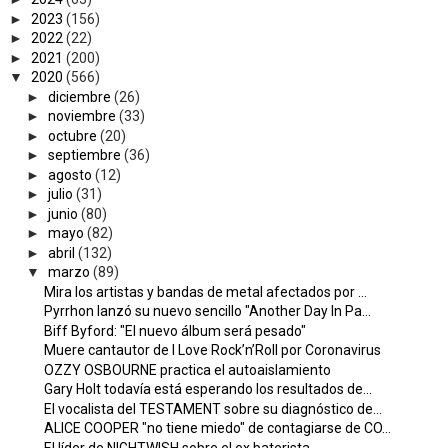
►
2023
(156)
►
2022
(22)
►
2021
(200)
▼
2020
(566)
►
diciembre
(26)
►
noviembre
(33)
►
octubre
(20)
►
septiembre
(36)
►
agosto
(12)
►
julio
(31)
►
junio
(80)
►
mayo
(82)
►
abril
(132)
▼
marzo
(89)
Mira los artistas y bandas de metal afectados por ...
Pyrrhon lanzó su nuevo sencillo "Another Day In Pa...
Biff Byford: "El nuevo álbum será pesado"
Muere cantautor de I Love Rock’n’Roll por Coronavirus
OZZY OSBOURNE practica el autoaislamiento
Gary Holt todavía está esperando los resultados de...
El vocalista del TESTAMENT sobre su diagnóstico de...
ALICE COOPER "no tiene miedo" de contagiarse de CO...
El líder de NIGHTWISH sobre el ex baterista