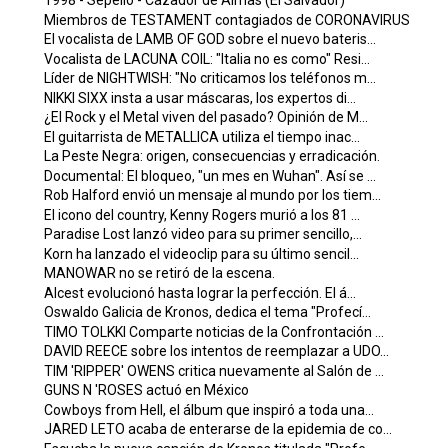
1998 - Sepelio - Cazador de Almas (El Salvador)
Miembros de TESTAMENT contagiados de CORONAVIRUS
El vocalista de LAMB OF GOD sobre el nuevo bateris...
Vocalista de LACUNA COIL: "Italia no es como" Resi...
Líder de NIGHTWISH: "No criticamos los teléfonos m...
NIKKI SIXX insta a usar máscaras, los expertos di...
¿El Rock y el Metal viven del pasado? Opinión de M...
El guitarrista de METALLICA utiliza el tiempo inac...
La Peste Negra: origen, consecuencias y erradicación.
Documental: El bloqueo, "un mes en Wuhan". Así se ...
Rob Halford envió un mensaje al mundo por los tiem...
El icono del country, Kenny Rogers murió a los 81 ...
Paradise Lost lanzó video para su primer sencillo,...
Korn ha lanzado el videoclip para su último sencil...
MANOWAR no se retiró de la escena.
Alcest evolucionó hasta lograr la perfección. El á...
Oswaldo Galicia de Kronos, dedica el tema "Profecí...
TIMO TOLKKI Comparte noticias de la Confrontación ...
DAVID REECE sobre los intentos de reemplazar a UDO...
TIM 'RIPPER' OWENS critica nuevamente al Salón de ...
GUNS N 'ROSES actuó en México
Cowboys from Hell, el álbum que inspiró a toda una...
JARED LETO acaba de enterarse de la epidemia de co...