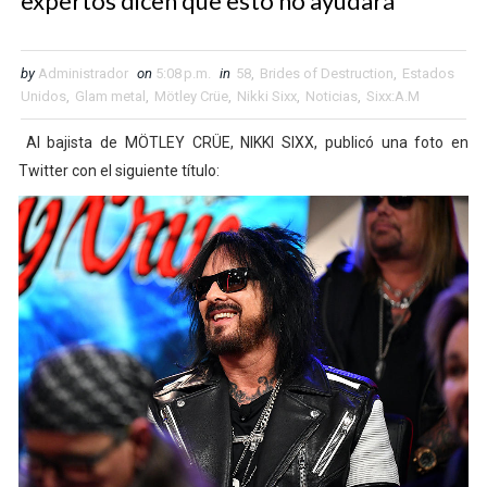
expertos dicen que esto no ayudará
by
Administrador
on
5:08 p.m.
in
58
,
Brides of Destruction
,
Estados
Unidos
,
Glam metal
,
Mötley Crüe
,
Nikki Sixx
,
Noticias
,
Sixx:A.M
Al bajista de MÖTLEY CRÜE, NIKKI SIXX, publicó una foto en
Twitter con el siguiente título: