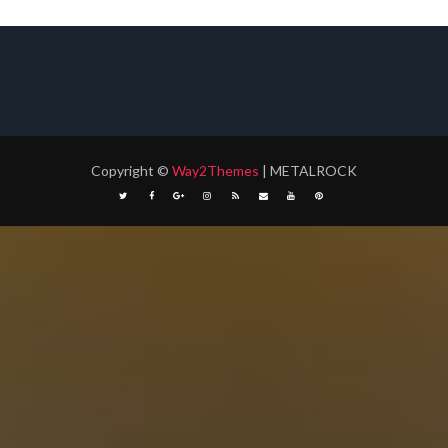
Copyright
©
Way2Themes
| METALROCK