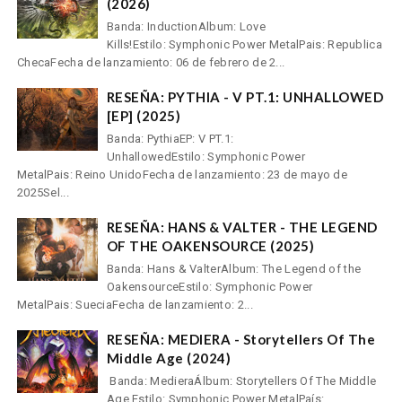
(2026)
Banda: InductionAlbum: Love
Kills!Estilo: Symphonic Power MetalPais: Republica
ChecaFecha de lanzamiento: 06 de febrero de 2...
RESEÑA: PYTHIA - V PT.1: UNHALLOWED
[EP] (2025)
Banda: PythiaEP: V PT.1:
UnhallowedEstilo: Symphonic Power
MetalPais: Reino UnidoFecha de lanzamiento: 23 de mayo de
2025Sel...
RESEÑA: HANS & VALTER - THE LEGEND
OF THE OAKENSOURCE (2025)
Banda: Hans & ValterAlbum: The Legend of the
OakensourceEstilo: Symphonic Power
MetalPais: SueciaFecha de lanzamiento: 2...
RESEÑA: MEDIERA - Storytellers Of The
Middle Age (2024)
Banda: MedieraÁlbum: Storytellers Of The Middle
Age Estilo: Symphonic Power MetalPaís: