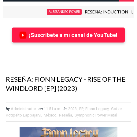
RESEÑA: INDUCTION - LOVE KILLS!
ALESSANDRO POWER
¡Suscríbete a mi canal de YouTube!
RESEÑA: FIONN LEGACY - RISE OF THE
WINDLORD [EP] (2023)
by
Administrador
on
11:51 a.m.
in
2023
,
EP
,
Fionn Legacy
,
Gotze
Kotipelto Lappajärvi
,
México
,
Reseña
,
Symphonic Power Metal