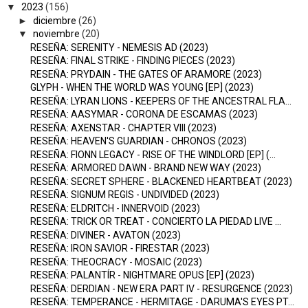
▼
2023
(156)
►
diciembre
(26)
▼
noviembre
(20)
RESEÑA: SERENITY - NEMESIS AD (2023)
RESEÑA: FINAL STRIKE - FINDING PIECES (2023)
RESEÑA: PRYDAIN - THE GATES OF ARAMORE (2023)
GLYPH - WHEN THE WORLD WAS YOUNG [EP] (2023)
RESEÑA: LYRAN LIONS - KEEPERS OF THE ANCESTRAL FLA...
RESEÑA: AASYMAR - CORONA DE ESCAMAS (2023)
RESEÑA: AXENSTAR - CHAPTER VIII (2023)
RESEÑA: HEAVEN'S GUARDIAN - CHRONOS (2023)
RESEÑA: FIONN LEGACY - RISE OF THE WINDLORD [EP] (...
RESEÑA: ARMORED DAWN - BRAND NEW WAY (2023)
RESEÑA: SECRET SPHERE - BLACKENED HEARTBEAT (2023)
RESEÑA: SIGNUM REGIS - UNDIVIDED (2023)
RESEÑA: ELDRITCH - INNERVOID (2023)
RESEÑA: TRICK OR TREAT - CONCIERTO LA PIEDAD LIVE ...
RESEÑA: DIVINER - AVATON (2023)
RESEÑA: IRON SAVIOR - FIRESTAR (2023)
RESEÑA: THEOCRACY - MOSAIC (2023)
RESEÑA: PALANTÍR - NIGHTMARE OPUS [EP] (2023)
RESEÑA: DERDIAN - NEW ERA PART IV - RESURGENCE (2023)
RESEÑA: TEMPERANCE - HERMITAGE - DARUMA'S EYES PT...