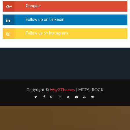
Copyright
©
Way2Themes
| METALROCK