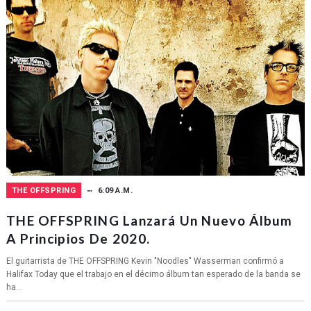
THE OFFSPRING
6:09 A.M.
THE OFFSPRING Lanzará Un Nuevo Álbum
A Principios De 2020.
El guitarrista de THE OFFSPRING Kevin "Noodles" Wasserman confirmó a
Halifax Today que el trabajo en el décimo álbum tan esperado de la banda se
ha...