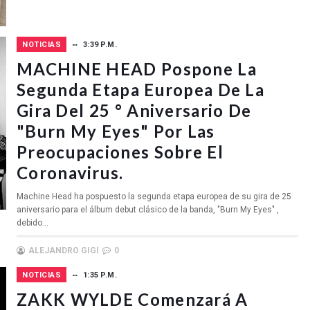
NOTICIAS
3:39 P.M.
MACHINE HEAD Pospone La
Segunda Etapa Europea De La
Gira Del 25 ° Aniversario De
"Burn My Eyes" Por Las
Preocupaciones Sobre El
Coronavirus.
Machine Head ha pospuesto la segunda etapa europea de su gira de 25
aniversario para el álbum debut clásico de la banda, "Burn My Eyes" ,
debido...
ALEJANDRO GIGI
0
NOTICIAS
1:35 P.M.
ZAKK WYLDE Comenzará A