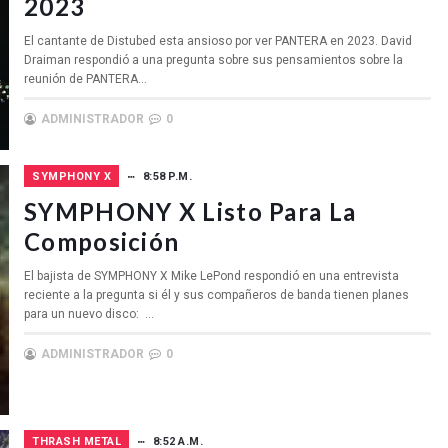
2023
El cantante de Distubed esta ansioso por ver PANTERA en 2023. David
Draiman respondió a una pregunta sobre sus pensamientos sobre la
reunión de PANTERA...
ADMINISTRADOR
0
SYMPHONY X
8:58 P.M.
SYMPHONY X Listo Para La
Composición
El bajista de SYMPHONY X Mike LePond respondió en una entrevista
reciente a la pregunta si él y sus compañeros de banda tienen planes
para un nuevo disco: ...
ADMINISTRADOR
0
THRASH METAL
8:52 A.M.