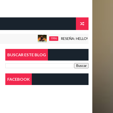
RESEÑA: HELLOWEEN - THE TIME OF THE
1996
BUSCAR ESTE BLOG
FACEBOOK