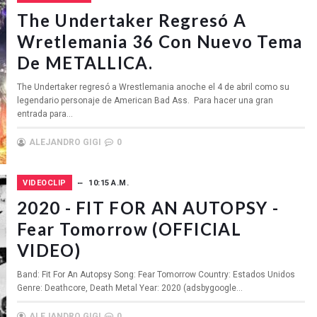
The Undertaker Regresó A
Wretlemania 36 Con Nuevo Tema
De METALLICA.
The Undertaker regresó a Wrestlemania anoche el 4 de abril como su
legendario personaje de American Bad Ass. Para hacer una gran
entrada para...
ALEJANDRO GIGI
0
VIDEOCLIP
10:15 A.M.
2020 - FIT FOR AN AUTOPSY -
Fear Tomorrow (OFFICIAL
VIDEO)
Band: Fit For An Autopsy Song: Fear Tomorrow Country: Estados Unidos
Genre: Deathcore, Death Metal Year: 2020 (adsbygoogle...
ALEJANDRO GIGI
0