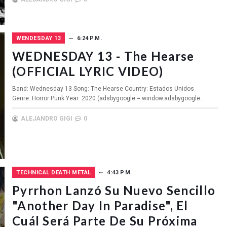
WENDESDAY 13
6:24 P.M.
WEDNESDAY 13 - The Hearse
(OFFICIAL LYRIC VIDEO)
Band: Wednesday 13 Song: The Hearse Country: Estados Unidos
Genre: Horror Punk Year: 2020 (adsbygoogle = window.adsbygoogle...
ALEJANDRO GIGI
0
TECHNICAL DEATH METAL
4:43 P.M.
Pyrrhon Lanzó Su Nuevo Sencillo
"Another Day In Paradise", El
Cuál Será Parte De Su Próxima