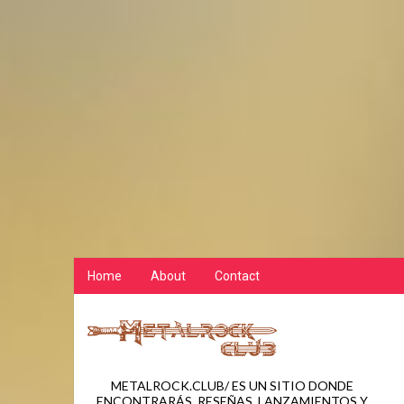
Home
About
Contact
METALROCK.CLUB/ ES UN SITIO DONDE
ENCONTRARÁS, RESEÑAS, LANZAMIENTOS Y