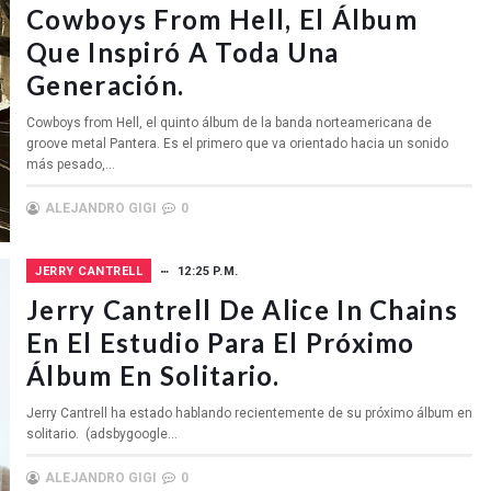
Cowboys From Hell, El Álbum
Que Inspiró A Toda Una
Generación.
Cowboys from Hell, el quinto álbum de la banda norteamericana de
groove metal Pantera. Es el primero que va orientado hacia un sonido
más pesado,...
ALEJANDRO GIGI
0
JERRY CANTRELL
12:25 P.M.
Jerry Cantrell De Alice In Chains
En El Estudio Para El Próximo
Álbum En Solitario.
Jerry Cantrell ha estado hablando recientemente de su próximo álbum en
solitario. (adsbygoogle...
ALEJANDRO GIGI
0