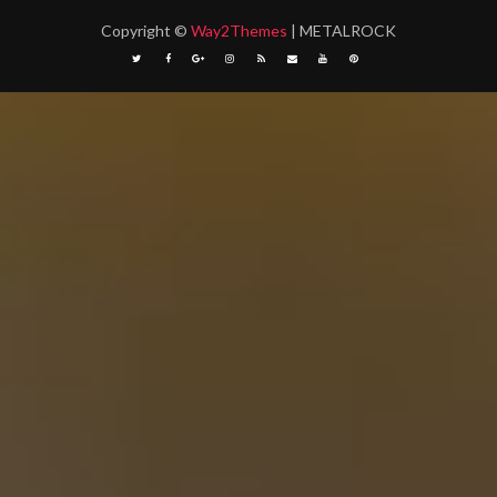
Copyright
©
Way2Themes
| METALROCK