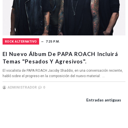
ROCK ALTERNATIVO
7:25 P.M.
El Nuevo Álbum De PAPA ROACH Incluirá
Temas "pesados ​​y Agresivos".
El vocalista de PAPA ROACH Jacoby Shaddix, en una conversación reciente,
habló sobre el progreso en la composición del nuevo material: ...
ADMINISTRADOR
0
Entradas antiguas