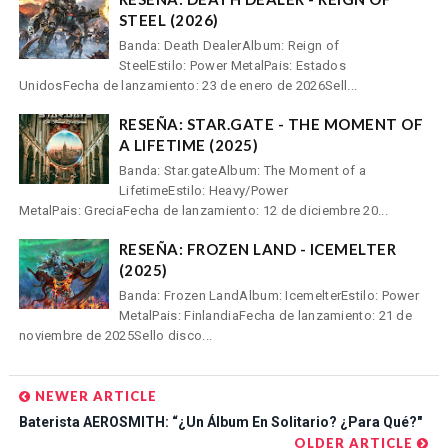
STEEL (2026)
Banda: Death DealerAlbum: Reign of
SteelEstilo: Power MetalPais: Estados
UnidosFecha de lanzamiento: 23 de enero de 2026Sell...
RESEÑA: STAR.GATE - THE MOMENT OF
A LIFETIME (2025)
Banda: Star.gateAlbum: The Moment of a
LifetimeEstilo: Heavy/Power
MetalPais: GreciaFecha de lanzamiento: 12 de diciembre 20...
RESEÑA: FROZEN LAND - ICEMELTER
(2025)
Banda: Frozen LandAlbum: IcemelterEstilo: Power
MetalPais: FinlandiaFecha de lanzamiento: 21 de
noviembre de 2025Sello disco...
NEWER ARTICLE
Baterista AEROSMITH: “¿Un Álbum En Solitario? ¿Para Qué?"
OLDER ARTICLE