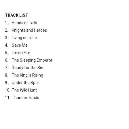
TRACK LIST
1.
Heads or Tails
2.
Knights and Heroes
3.
Living on a Lie
4.
Save Me
5.
I’m on Fire
6.
The Sleeping Emperor
7.
Ready for the Sin
8.
The King Is Rising
9.
Under the Spell
10.
The Wild Hunt
11.	
Thunderclouds