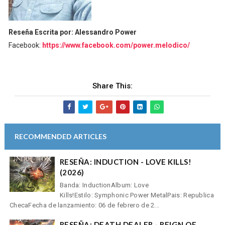
Reseña Escrita por: Alessandro Power
Facebook:
https://www.facebook.com/power.melodico/
Share This:
RECOMMENDED ARTICLES
RESEÑA: INDUCTION - LOVE KILLS!
(2026)
Banda: InductionAlbum: Love
Kills!Estilo: Symphonic Power MetalPais: Republica
ChecaFecha de lanzamiento: 06 de febrero de 2...
RESEÑA: DEATH DEALER - REIGN OF