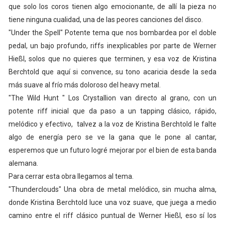
que solo los coros tienen algo emocionante, de allí la pieza no
tiene ninguna cualidad, una de las peores canciones del disco.
"Under the Spell" Potente tema que nos bombardea por el doble
pedal, un bajo profundo, riffs inexplicables por parte de Werner
Hießl, solos que no quieres que terminen, y esa voz de Kristina
Berchtold que aquí si convence, su tono acaricia desde la seda
más suave al frío más doloroso del heavy metal.
"The Wild Hunt " Los Crystallion van directo al grano, con un
potente riff inicial que da paso a un tapping clásico, rápido,
melódico y efectivo, talvez a la voz de Kristina Berchtold le falte
algo de energía pero se ve la gana que le pone al cantar,
esperemos que un futuro logré mejorar por el bien de esta banda
alemana.
Para cerrar esta obra llegamos al tema.
"Thunderclouds" Una obra de metal melódico, sin mucha alma,
donde Kristina Berchtold luce una voz suave, que juega a medio
camino entre el riff clásico puntual de Werner Hießl, eso sí los