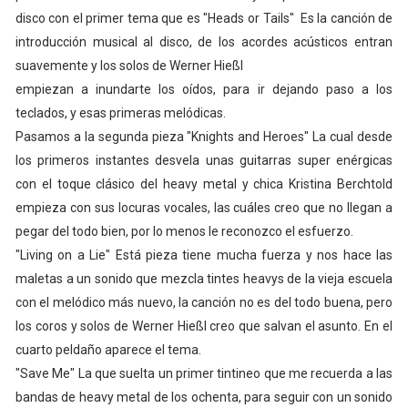
disco con el primer tema que es "Heads or Tails" Es la canción de
introducción musical al disco, de los acordes acústicos entran
suavemente y los solos de Werner Hießl
empiezan a inundarte los oídos, para ir dejando paso a los
teclados, y esas primeras melódicas.
Pasamos a la segunda pieza "Knights and Heroes" La cual desde
los primeros instantes desvela unas guitarras super enérgicas
con el toque clásico del heavy metal y chica Kristina Berchtold
empieza con sus locuras vocales, las cuáles creo que no llegan a
pegar del todo bien, por lo menos le reconozco el esfuerzo.
"Living on a Lie" Está pieza tiene mucha fuerza y nos hace las
maletas a un sonido que mezcla tintes heavys de la vieja escuela
con el melódico más nuevo, la canción no es del todo buena, pero
los coros y solos de Werner Hießl creo que salvan el asunto. En el
cuarto peldaño aparece el tema.
"Save Me" La que suelta un primer tintineo que me recuerda a las
bandas de heavy metal de los ochenta, para seguir con un sonido