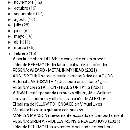
►
noviembre
(12)
►
octubre
(16)
►
septiembre
(17)
►
agosto
(10)
►
julio
(28)
►
junio
(6)
►
mayo
(16)
►
abril
(11)
►
marzo
(35)
▼
febrero
(15)
A partir de ahora DELAIN se convierte en un proyec...
Líder de BEHEMOTH declarado culpable por ofender l...
RESEÑA: WIZARD - METAL IN MY HEAD (2021)
ANGUS YOUNG sobre el estilo característico de AC / DC
Baterista AEROSMITH: “¿Un álbum en solitario? ¿Par...
RESEÑA: CRYSTALLION - HEADS OR TAILS (2021)
ABBATH está grabando un nuevo álbum, ¡Mia Wallace ...
Lanzada la primera y última grabación de ALEXI LAI...
El bajista de KILLSWITCH ENGAGE en Virtual Lives
Metalero hizo una guitarra con huesos.
MARILYN MANSON nuevamente acusado de comportamient...
RESEÑA: SIRENIA - RIDDLES, RUINS & REVELATIONS (2021)
Líder de BEHEMOTH nuevamente acusado de insultar a...