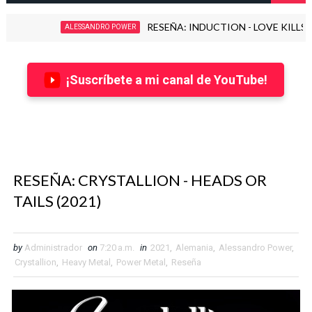
RESEÑA: INDUCTION - LOVE KILLS! (2026)
ALESSANDRO POWER
¡Suscríbete a mi canal de YouTube!
RESEÑA: CRYSTALLION - HEADS OR
TAILS (2021)
by
Administrador
on
7:20 a.m.
in
2021
,
Alemania
,
Alessandro Power
,
Crystallion
,
Heavy Metal
,
Power Metal
,
Reseña