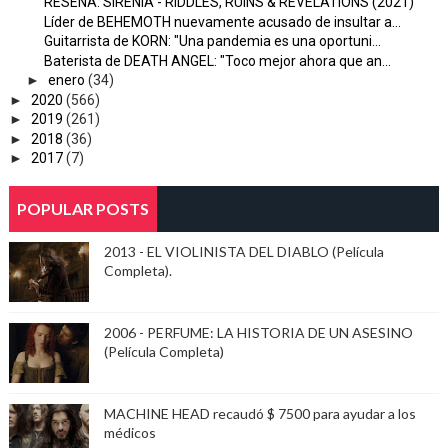
RESEÑA: SIRENIA - RIDDLES, RUINS & REVELATIONS (2021)
Líder de BEHEMOTH nuevamente acusado de insultar a...
Guitarrista de KORN: "Una pandemia es una oportuni...
Baterista de DEATH ANGEL: "Toco mejor ahora que an...
►
enero
(34)
►
2020
(566)
►
2019
(261)
►
2018
(36)
►
2017
(7)
POPULAR POSTS
2013 - EL VIOLINISTA DEL DIABLO (Película
Completa).
2006 - PERFUME: LA HISTORIA DE UN ASESINO
(Película Completa)
MACHINE HEAD recaudó $ 7500 para ayudar a los
médicos