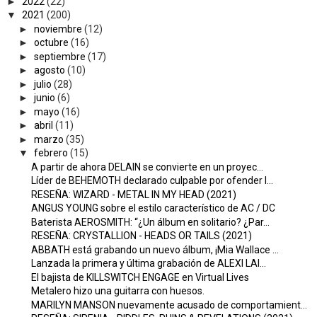
►
2022
(22)
▼
2021
(200)
►
noviembre
(12)
►
octubre
(16)
►
septiembre
(17)
►
agosto
(10)
►
julio
(28)
►
junio
(6)
►
mayo
(16)
►
abril
(11)
►
marzo
(35)
▼
febrero
(15)
A partir de ahora DELAIN se convierte en un proyec...
Líder de BEHEMOTH declarado culpable por ofender l...
RESEÑA: WIZARD - METAL IN MY HEAD (2021)
ANGUS YOUNG sobre el estilo característico de AC / DC
Baterista AEROSMITH: “¿Un álbum en solitario? ¿Par...
RESEÑA: CRYSTALLION - HEADS OR TAILS (2021)
ABBATH está grabando un nuevo álbum, ¡Mia Wallace ...
Lanzada la primera y última grabación de ALEXI LAI...
El bajista de KILLSWITCH ENGAGE en Virtual Lives
Metalero hizo una guitarra con huesos.
MARILYN MANSON nuevamente acusado de comportamient...