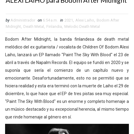
ALEXI LAIHO para Bodom After Midnight
by
Administrador
on
6:54 a.m.
in
2021
,
Alexi Laiho
,
Bodom After
Midnight
,
Death Metal
,
Finlandia
,
Melodic Death Metal
Bodom After Midnight, la banda finlandesa de death metal
melódico del ex guitarrista / vocalista de Children Of Bodom Alexi
Laiho, lanzará un EP llamado "Paint The Sky With Blood" el 23 de
abril a través de Napalm Records. El equipo se fundó en 2020 y se
suponía que sería el comienzo de un capítulo nuevo y
emocionante. Desafortunadamente, esto no se permitió que se
hiciera realidad y esta era terminó con la muerte de Laiho el 29 de
diciembre, lo que hace que el EP de tres pistas sea muy especial.
"Paint The Sky With Blood" es un enorme y completo homenaje a
un músico destacado y su excepcional herencia, al mismo tiempo
que rinde homenaje al género en sí.