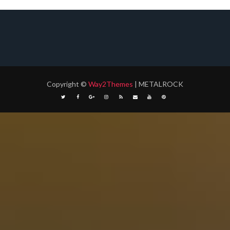
Copyright
©
Way2Themes
| METALROCK