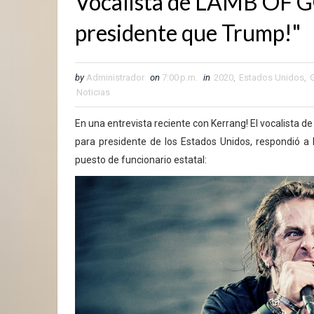
Vocalista de LAMB OF GO
presidente que Trump!"
by
Administrador
on
7:00 p.m.
in
2020
,
Estados Unidos
,
Noticias
En una entrevista reciente con Kerrang! El vocalista 
para presidente de los Estados Unidos, respondió a 
puesto de funcionario estatal: