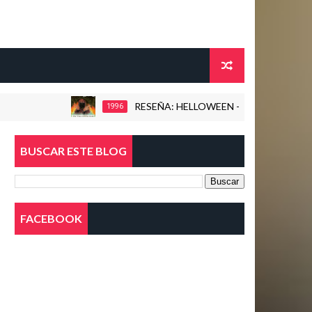
RESEÑA: HELLOWEEN - THE TIME OF THE OATH 
1996
BUSCAR ESTE BLOG
FACEBOOK