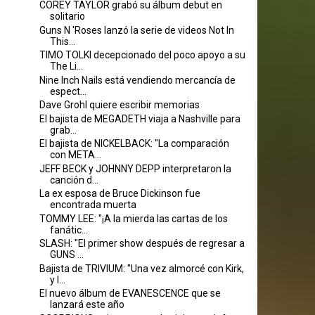
COREY TAYLOR grabó su álbum debut en
solitario
Guns N 'Roses lanzó la serie de videos Not In
This...
TIMO TOLKI decepcionado del poco apoyo a su
The Li...
Nine Inch Nails está vendiendo mercancía de
espect...
Dave Grohl quiere escribir memorias
El bajista de MEGADETH viaja a Nashville para
grab...
El bajista de NICKELBACK: "La comparación
con META...
JEFF BECK y JOHNNY DEPP interpretaron la
canción d...
La ex esposa de Bruce Dickinson fue
encontrada muerta
TOMMY LEE: "¡A la mierda las cartas de los
fanátic...
SLASH: "El primer show después de regresar a
GUNS ...
Bajista de TRIVIUM: "Una vez almorcé con Kirk,
y l...
El nuevo álbum de EVANESCENCE que se
lanzará este año