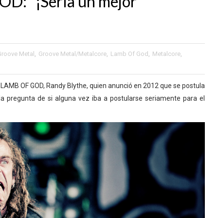
D: "¡Sería un mejor
Groove Metal
,
Groove Metal/Metalcore
,
Lamb Of God
,
Metalcore
,
de LAMB OF GOD, Randy Blythe, quien anunció en 2012 que se postula
la pregunta de si alguna vez iba a postularse seriamente para el