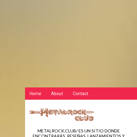
Home
About
Contact
METALROCK.CLUB/ ES UN SITIO DONDE
ENCONTRARÁS, RESEÑAS, LANZAMIENTOS Y