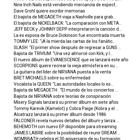
Nine Inch Nails está vendiendo mercancía de espect...
Dave Grohl quiere escribir memorias
El bajista de MEGADETH viaja a Nashville para grab...
El bajista de NICKELBACK: "La comparación con META...
JEFF BECK y JOHNNY DEPP interpretaron la canción d...
La ex esposa de Bruce Dickinson fue encontrada muerta
TOMMY LEE: "¡A la mierda las cartas de los fanátic...
SLASH: "El primer show después de regresar a GUNS ...
Bajista de TRIVIUM: "Una vez almorcé con Kirk, y l...
El nuevo álbum de EVANESCENCE que se lanzará este año
SCORPIONS quiere recrear la vieja atmósfera en su ...
La guitarra del líder de NIRVANA puesta a la venta
BRET MICHAELS sobre su enfermedad
Vocalista la QUEEN: “Las autoridades locales lo es...
Bajista de MEGADETH : “El mundo de los conciertos ...
Bajista de NIRVANA sobre teorías de conspiración
Misery Signals lanzará su primer álbum en siete años
Tommy Karevik (Kamelot) y Cobra Paige (Kobra y el ...
Alcatrazz lanzará su primer álbum desde 1986
FALCONER revela nuevos detalles del álbum y lanza ...
BEHEMOTH con nuevo EP disponible para streaming
JAMES LABRIE sobre la posibilidad de reunir DREAM ...
WOMBBATH celebra el 30 aniversario de su formación