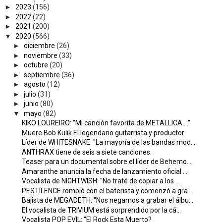
►
2023
(156)
►
2022
(22)
►
2021
(200)
▼
2020
(566)
►
diciembre
(26)
►
noviembre
(33)
►
octubre
(20)
►
septiembre
(36)
►
agosto
(12)
►
julio
(31)
►
junio
(80)
▼
mayo
(82)
KIKO LOUREIRO: "Mi canción favorita de METALLICA ..."
Muere Bob Kulik El legendario guitarrista y productor
Líder de WHITESNAKE: "La mayoría de las bandas mod...
ANTHRAX tiene de seis a siete canciones.
Teaser para un documental sobre el líder de Behemo...
Amaranthe anuncia la fecha de lanzamiento oficial ...
Vocalista de NIGHTWISH: "No traté de copiar a los ...
PESTILENCE rompió con el baterista y comenzó a gra...
Bajista de MEGADETH: "Nos negamos a grabar el álbu...
El vocalista de TRIVIUM está sorprendido por la cá...
Vocalista POP EVIL: “El Rock Esta Muerto?