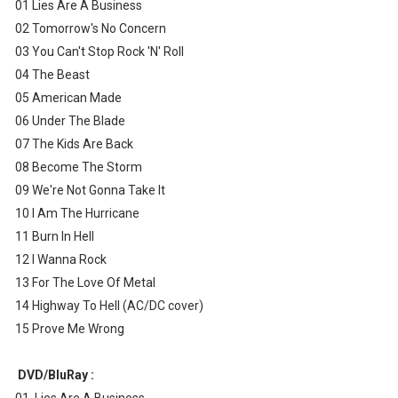
01 Lies Are A Business
02 Tomorrow's No Concern
03 You Can't Stop Rock 'N' Roll
04 The Beast
05 American Made
06 Under The Blade
07 The Kids Are Back
08 Become The Storm
09 We're Not Gonna Take It
10 I Am The Hurricane
11 Burn In Hell
12 I Wanna Rock
13 For The Love Of Metal
14 Highway To Hell (AC/DC cover)
15 Prove Me Wrong
DVD/BluRay :
01. Lies Are A Business