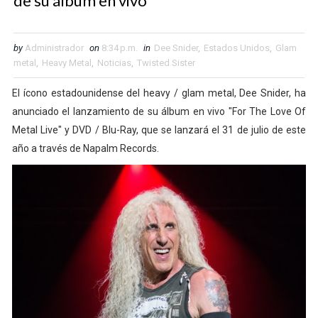
de su álbum en vivo
by
Administrador
on
8:34 p.m.
in
Dee Snider
,
Estados Unidos
,
Glam
metal
,
Heavy Metal
,
Noticias
,
Twisted Sister
El ícono estadounidense del heavy / glam metal, Dee Snider, ha
anunciado el lanzamiento de su álbum en vivo "For The Love Of
Metal Live" y DVD / Blu-Ray, que se lanzará el 31 de julio de este
año a través de Napalm Records.