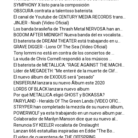
SYMPHONY X listo para la composición
OBSCURA contrata a talentoso baterista.
El canal de Youtube de CENTURY MEDIA RECORDS trans...
JINJER - Noah (Video Oficial)
Los banda brasileña de Thrash Metal NERVOSA han an...
BODOM AFTER MIDNIGHT Nueva banda del ex vocalista...
El baterista de DREAM THEATER está trabajando en u...
GRAVE DIGGER - Lions Of The Sea (Video Oficial)
Tony Iommi no está en contra de los conciertos de ...
La viuda de Chris Cornell respondió a los músicos ...
El baterista de METALLICA: "RAGE AGAINST THE MACHI...
Líder de MEGADETH: "Me enteré de la muerte de Clif...
El nuevo álbum de EXODUS será "pesado"
ENSIFERUM lanzara su nuevo Álbum este 2020
LORDS OF BLACK lanzara nuevo album
Por qué METALLICA eligió GHOST y BOKASSA?
FAIRYLAND - Heralds Of The Green Lands (VIDEO OFIC...
STRYPER han completado la mezcla de su nuevo álbum,
POWERWOLF ya esta trabajando en un nuevo album par...
Colaborador de Marilyn Manson dice que su nuevo al...
Renuncia SY KEELER vocalista de Onslaught
Lanzan 666 estatuillas inspiradas en Eddie "The Bo...
El video de cuarentena de THE OFFSPRING