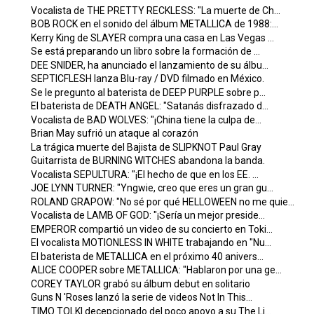
Vocalista de THE PRETTY RECKLESS: "La muerte de Ch...
BOB ROCK en el sonido del álbum METALLICA de 1988:...
Kerry King de SLAYER compra una casa en Las Vegas ...
Se está preparando un libro sobre la formación de ...
DEE SNIDER, ha anunciado el lanzamiento de su álbu...
SEPTICFLESH lanza Blu-ray / DVD filmado en México.
Se le pregunto al baterista de DEEP PURPLE sobre p...
El baterista de DEATH ANGEL: "Satanás disfrazado d...
Vocalista de BAD WOLVES: "¡China tiene la culpa de...
Brian May sufrió un ataque al corazón
La trágica muerte del Bajista de SLIPKNOT Paul Gray
Guitarrista de BURNING WITCHES abandona la banda.
Vocalista SEPULTURA: "¡El hecho de que en los EE. ...
JOE LYNN TURNER: "Yngwie, creo que eres un gran gu...
ROLAND GRAPOW: "No sé por qué HELLOWEEN no me quie...
Vocalista de LAMB OF GOD: "¡Sería un mejor preside...
EMPEROR compartió un video de su concierto en Toki...
El vocalista MOTIONLESS IN WHITE trabajando en "Nu...
El baterista de METALLICA en el próximo 40 anivers...
ALICE COOPER sobre METALLICA: "Hablaron por una ge...
COREY TAYLOR grabó su álbum debut en solitario
Guns N 'Roses lanzó la serie de videos Not In This...
TIMO TOLKI decepcionado del poco apoyo a su The Li...