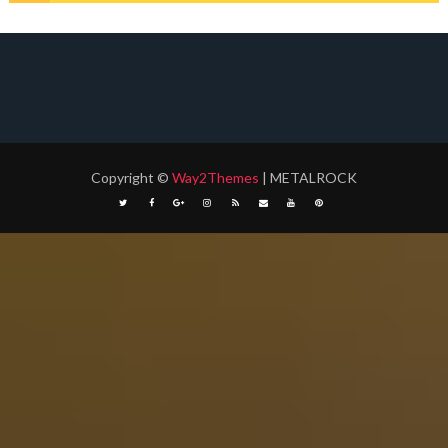
Copyright
©
Way2Themes
| METALROCK