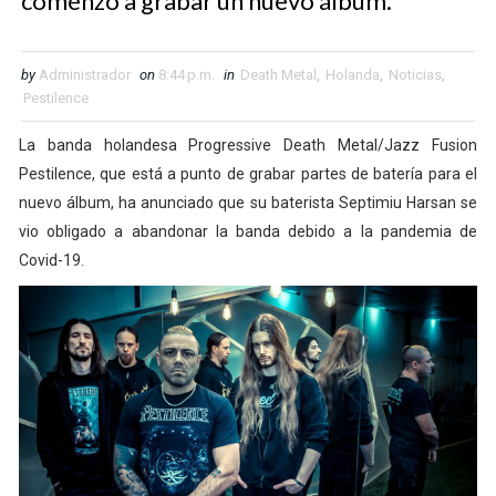
comenzó a grabar un nuevo álbum.
by
Administrador
on
8:44 p.m.
in
Death Metal
,
Holanda
,
Noticias
,
Pestilence
La banda holandesa Progressive Death Metal/Jazz Fusion
Pestilence, que está a punto de grabar partes de batería para el
nuevo álbum, ha anunciado que su baterista Septimiu Harsan se
vio obligado a abandonar la banda debido a la pandemia de
Covid-19.