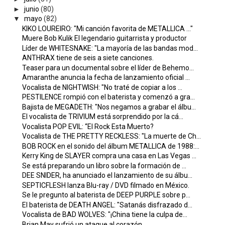
►
junio
(80)
▼
mayo
(82)
KIKO LOUREIRO: "Mi canción favorita de METALLICA ..."
Muere Bob Kulik El legendario guitarrista y productor
Líder de WHITESNAKE: "La mayoría de las bandas mod...
ANTHRAX tiene de seis a siete canciones.
Teaser para un documental sobre el líder de Behemo...
Amaranthe anuncia la fecha de lanzamiento oficial ...
Vocalista de NIGHTWISH: "No traté de copiar a los ...
PESTILENCE rompió con el baterista y comenzó a gra...
Bajista de MEGADETH: "Nos negamos a grabar el álbu...
El vocalista de TRIVIUM está sorprendido por la cá...
Vocalista POP EVIL: “El Rock Esta Muerto?
Vocalista de THE PRETTY RECKLESS: "La muerte de Ch...
BOB ROCK en el sonido del álbum METALLICA de 1988:...
Kerry King de SLAYER compra una casa en Las Vegas ...
Se está preparando un libro sobre la formación de ...
DEE SNIDER, ha anunciado el lanzamiento de su álbu...
SEPTICFLESH lanza Blu-ray / DVD filmado en México.
Se le pregunto al baterista de DEEP PURPLE sobre p...
El baterista de DEATH ANGEL: "Satanás disfrazado d...
Vocalista de BAD WOLVES: "¡China tiene la culpa de...
Brian May sufrió un ataque al corazón