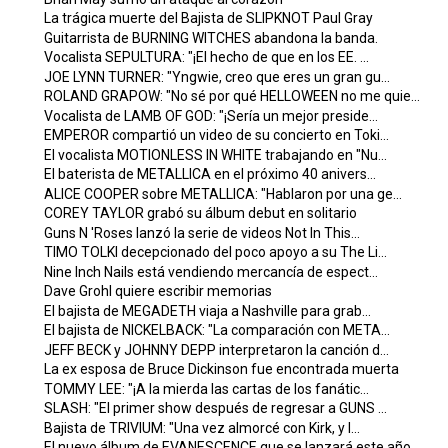
La trágica muerte del Bajista de SLIPKNOT Paul Gray
Guitarrista de BURNING WITCHES abandona la banda.
Vocalista SEPULTURA: "¡El hecho de que en los EE. ...
JOE LYNN TURNER: "Yngwie, creo que eres un gran gu...
ROLAND GRAPOW: "No sé por qué HELLOWEEN no me quie...
Vocalista de LAMB OF GOD: "¡Sería un mejor preside...
EMPEROR compartió un video de su concierto en Toki...
El vocalista MOTIONLESS IN WHITE trabajando en "Nu...
El baterista de METALLICA en el próximo 40 anivers...
ALICE COOPER sobre METALLICA: "Hablaron por una ge...
COREY TAYLOR grabó su álbum debut en solitario
Guns N 'Roses lanzó la serie de videos Not In This...
TIMO TOLKI decepcionado del poco apoyo a su The Li...
Nine Inch Nails está vendiendo mercancía de espect...
Dave Grohl quiere escribir memorias
El bajista de MEGADETH viaja a Nashville para grab...
El bajista de NICKELBACK: "La comparación con META...
JEFF BECK y JOHNNY DEPP interpretaron la canción d...
La ex esposa de Bruce Dickinson fue encontrada muerta
TOMMY LEE: "¡A la mierda las cartas de los fanátic...
SLASH: "El primer show después de regresar a GUNS ...
Bajista de TRIVIUM: "Una vez almorcé con Kirk, y l...
El nuevo álbum de EVANESCENCE que se lanzará este año