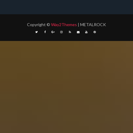
Copyright
©
Way2Themes
| METALROCK