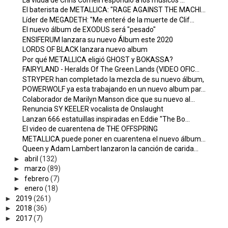
El baterista de METALLICA: "RAGE AGAINST THE MACHI...
Líder de MEGADETH: "Me enteré de la muerte de Clif...
El nuevo álbum de EXODUS será "pesado"
ENSIFERUM lanzara su nuevo Álbum este 2020
LORDS OF BLACK lanzara nuevo album
Por qué METALLICA eligió GHOST y BOKASSA?
FAIRYLAND - Heralds Of The Green Lands (VIDEO OFIC...
STRYPER han completado la mezcla de su nuevo álbum,
POWERWOLF ya esta trabajando en un nuevo album par...
Colaborador de Marilyn Manson dice que su nuevo al...
Renuncia SY KEELER vocalista de Onslaught
Lanzan 666 estatuillas inspiradas en Eddie "The Bo...
El video de cuarentena de THE OFFSPRING
METALLICA puede poner en cuarentena el nuevo álbum...
Queen y Adam Lambert lanzaron la canción de carida...
►
abril
(132)
►
marzo
(89)
►
febrero
(7)
►
enero
(18)
►
2019
(261)
►
2018
(36)
►
2017
(7)