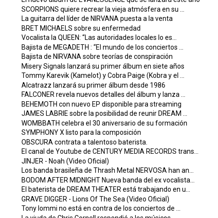
SCORPIONS quiere recrear la vieja atmósfera en su ...
La guitarra del líder de NIRVANA puesta a la venta
BRET MICHAELS sobre su enfermedad
Vocalista la QUEEN: “Las autoridades locales lo es...
Bajista de MEGADETH : “El mundo de los conciertos ...
Bajista de NIRVANA sobre teorías de conspiración
Misery Signals lanzará su primer álbum en siete años
Tommy Karevik (Kamelot) y Cobra Paige (Kobra y el ...
Alcatrazz lanzará su primer álbum desde 1986
FALCONER revela nuevos detalles del álbum y lanza ...
BEHEMOTH con nuevo EP disponible para streaming
JAMES LABRIE sobre la posibilidad de reunir DREAM ...
WOMBBATH celebra el 30 aniversario de su formación
SYMPHONY X listo para la composición
OBSCURA contrata a talentoso baterista.
El canal de Youtube de CENTURY MEDIA RECORDS trans...
JINJER - Noah (Video Oficial)
Los banda brasileña de Thrash Metal NERVOSA han an...
BODOM AFTER MIDNIGHT Nueva banda del ex vocalista...
El baterista de DREAM THEATER está trabajando en u...
GRAVE DIGGER - Lions Of The Sea (Video Oficial)
Tony Iommi no está en contra de los conciertos de ...
La viuda de Chris Cornell respondió a los músicos ...