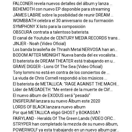
FALCONER revela nuevos detalles del álbum y lanza ...
BEHEMOTH con nuevo EP disponible para streaming
JAMES LABRIE sobre la posibilidad de reunir DREAM ...
WOMBBATH celebra el 30 aniversario de su formación
SYMPHONY X listo para la composición
OBSCURA contrata a talentoso baterista.
El canal de Youtube de CENTURY MEDIA RECORDS trans...
JINJER - Noah (Video Oficial)
Los banda brasileña de Thrash Metal NERVOSA han an...
BODOM AFTER MIDNIGHT Nueva banda del ex vocalista...
El baterista de DREAM THEATER está trabajando en u...
GRAVE DIGGER - Lions Of The Sea (Video Oficial)
Tony Iommi no está en contra de los conciertos de ...
La viuda de Chris Cornell respondió a los músicos ...
El baterista de METALLICA: "RAGE AGAINST THE MACHI...
Líder de MEGADETH: "Me enteré de la muerte de Clif...
El nuevo álbum de EXODUS será "pesado"
ENSIFERUM lanzara su nuevo Álbum este 2020
LORDS OF BLACK lanzara nuevo album
Por qué METALLICA eligió GHOST y BOKASSA?
FAIRYLAND - Heralds Of The Green Lands (VIDEO OFIC...
STRYPER han completado la mezcla de su nuevo álbum,
POWERWOLF ya esta trabajando en un nuevo album par...