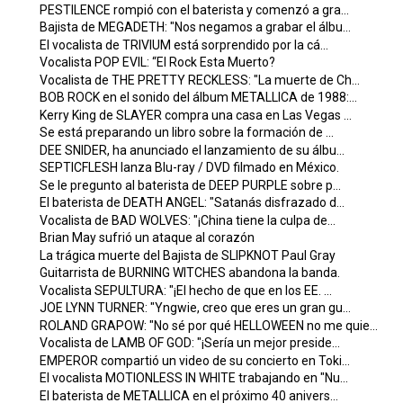
PESTILENCE rompió con el baterista y comenzó a gra...
Bajista de MEGADETH: "Nos negamos a grabar el álbu...
El vocalista de TRIVIUM está sorprendido por la cá...
Vocalista POP EVIL: “El Rock Esta Muerto?
Vocalista de THE PRETTY RECKLESS: "La muerte de Ch...
BOB ROCK en el sonido del álbum METALLICA de 1988:...
Kerry King de SLAYER compra una casa en Las Vegas ...
Se está preparando un libro sobre la formación de ...
DEE SNIDER, ha anunciado el lanzamiento de su álbu...
SEPTICFLESH lanza Blu-ray / DVD filmado en México.
Se le pregunto al baterista de DEEP PURPLE sobre p...
El baterista de DEATH ANGEL: "Satanás disfrazado d...
Vocalista de BAD WOLVES: "¡China tiene la culpa de...
Brian May sufrió un ataque al corazón
La trágica muerte del Bajista de SLIPKNOT Paul Gray
Guitarrista de BURNING WITCHES abandona la banda.
Vocalista SEPULTURA: "¡El hecho de que en los EE. ...
JOE LYNN TURNER: "Yngwie, creo que eres un gran gu...
ROLAND GRAPOW: "No sé por qué HELLOWEEN no me quie...
Vocalista de LAMB OF GOD: "¡Sería un mejor preside...
EMPEROR compartió un video de su concierto en Toki...
El vocalista MOTIONLESS IN WHITE trabajando en "Nu...
El baterista de METALLICA en el próximo 40 anivers...