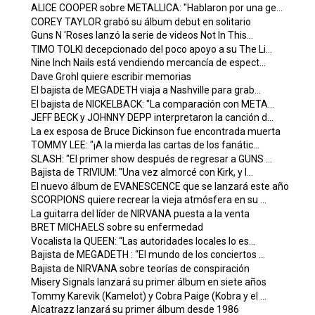
ALICE COOPER sobre METALLICA: "Hablaron por una ge...
COREY TAYLOR grabó su álbum debut en solitario
Guns N 'Roses lanzó la serie de videos Not In This...
TIMO TOLKI decepcionado del poco apoyo a su The Li...
Nine Inch Nails está vendiendo mercancía de espect...
Dave Grohl quiere escribir memorias
El bajista de MEGADETH viaja a Nashville para grab...
El bajista de NICKELBACK: "La comparación con META...
JEFF BECK y JOHNNY DEPP interpretaron la canción d...
La ex esposa de Bruce Dickinson fue encontrada muerta
TOMMY LEE: "¡A la mierda las cartas de los fanátic...
SLASH: "El primer show después de regresar a GUNS ...
Bajista de TRIVIUM: "Una vez almorcé con Kirk, y l...
El nuevo álbum de EVANESCENCE que se lanzará este año
SCORPIONS quiere recrear la vieja atmósfera en su ...
La guitarra del líder de NIRVANA puesta a la venta
BRET MICHAELS sobre su enfermedad
Vocalista la QUEEN: “Las autoridades locales lo es...
Bajista de MEGADETH : “El mundo de los conciertos ...
Bajista de NIRVANA sobre teorías de conspiración
Misery Signals lanzará su primer álbum en siete años
Tommy Karevik (Kamelot) y Cobra Paige (Kobra y el ...
Alcatrazz lanzará su primer álbum desde 1986