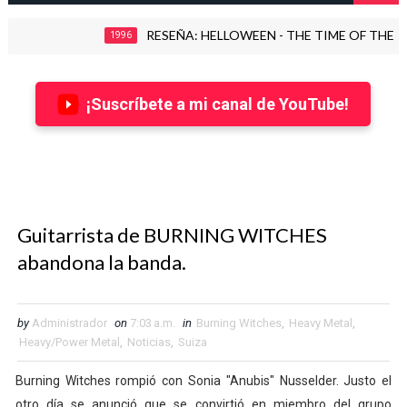
RESEÑA: HELLOWEEN - THE TIME OF THE OATH (199
1996
¡Suscríbete a mi canal de YouTube!
Guitarrista de BURNING WITCHES
abandona la banda.
by
Administrador
on
7:03 a.m.
in
Burning Witches
,
Heavy Metal
,
Heavy/Power Metal
,
Noticias
,
Suiza
Burning Witches rompió con Sonia "Anubis" Nusselder. Justo el
otro día se anunció que se convirtió en miembro del grupo