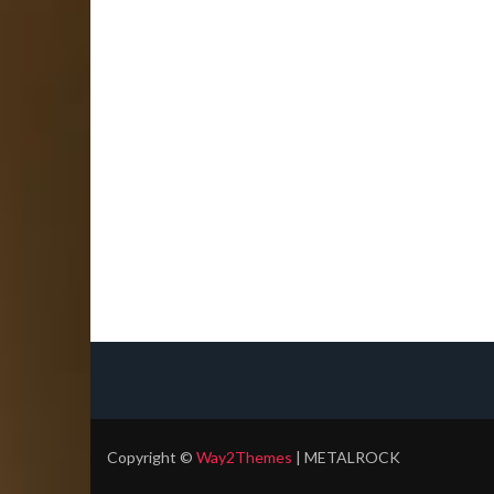
Copyright
©
Way2Themes
| METALROCK