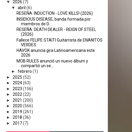
▼
2026
(7)
▼
abril
(6)
RESEÑA: INDUCTION - LOVE KILLS! (2026)
INSIDIOUS DISEASE, banda formada por
miembros de D...
RESEÑA: DEATH DEALER - REIGN OF STEEL
(2026)
Fallece FELIPE STAITI Guitarrista de ENANITOS
VERDES
HAVOK anuncia gira Latinoamericana este
2026
MOB RULES anunció un nuevo álbum y
compartió un se...
►
febrero
(1)
►
2025
(52)
►
2024
(63)
►
2023
(156)
►
2022
(22)
►
2021
(200)
►
2020
(566)
►
2019
(261)
►
2018
(36)
►
2017
(7)