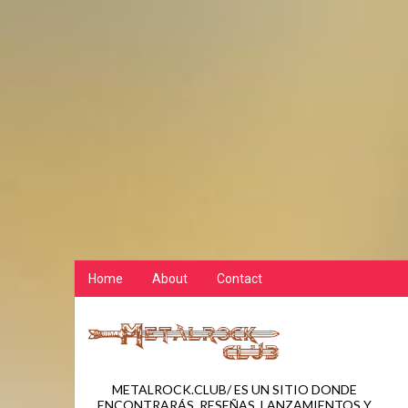
Home
About
Contact
METALROCK.CLUB/ ES UN SITIO DONDE
ENCONTRARÁS, RESEÑAS, LANZAMIENTOS Y