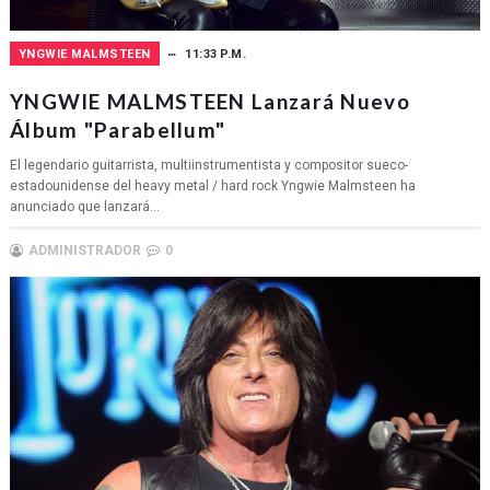
YNGWIE MALMSTEEN
11:33 P.M.
YNGWIE MALMSTEEN Lanzará Nuevo
Álbum "Parabellum"
El legendario guitarrista, multiinstrumentista y compositor sueco-
estadounidense del heavy metal / hard rock Yngwie Malmsteen ha
anunciado que lanzará...
ADMINISTRADOR
0