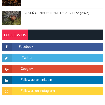
RESEÑA: INDUCTION - LOVE KILLS! (2026)
FOLLOW US