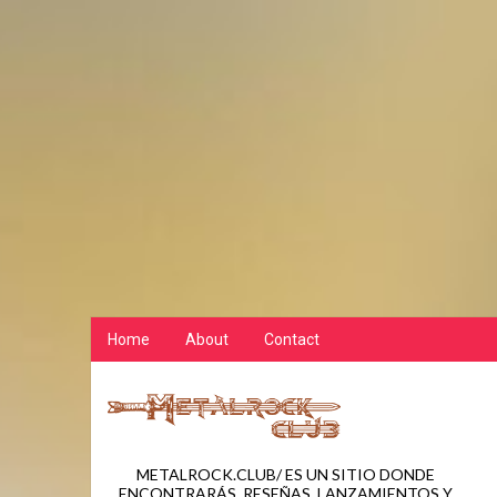
Home
About
Contact
METALROCK.CLUB/ ES UN SITIO DONDE
ENCONTRARÁS, RESEÑAS, LANZAMIENTOS Y