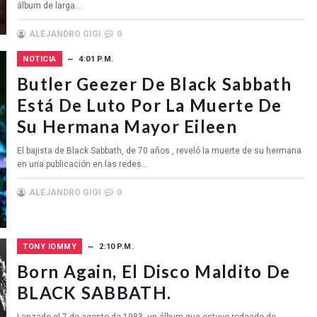
álbum de larga...
ALEJANDRO GIGI
0
NOTICIA
4:01 P.M.
Butler Geezer De Black Sabbath
Está De Luto Por La Muerte De
Su Hermana Mayor Eileen
El bajista de Black Sabbath, de 70 años , reveló la muerte de su hermana
en una publicación en las redes...
ALEJANDRO GIGI
0
TONY IOMMY
2:10 P.M.
Born Again, El Disco Maldito De
BLACK SABBATH.