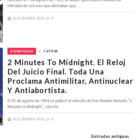
Lanzado el 7 de agosto de 1983, un álbum que estuvo rodeado de
infinidad de rumores que afirmaban que...
ALEJANDRO GIGI
0
SIGNIFICADO
1:07 P.M.
2 Minutes To Midnight. El Reloj
Del Juicio Final. Toda Una
Proclama Antimilitar, Antinuclear
Y Antiabortista.
El 06 de agosto de 1984 se publicó el sencillo de Iron Maiden llamado “2
Minutes to Midnight”, canción...
ALEJANDRO GIGI
0
Entradas antiguas