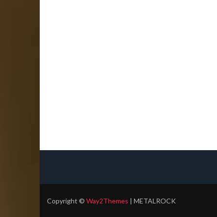
Copyright
©
Way2Themes
| METALROCK