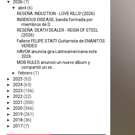
▼
2026
(7)
▼
abril
(6)
RESEÑA: INDUCTION - LOVE KILLS! (2026)
INSIDIOUS DISEASE, banda formada por
miembros de D...
RESEÑA: DEATH DEALER - REIGN OF STEEL
(2026)
Fallece FELIPE STAITI Guitarrista de ENANITOS
VERDES
HAVOK anuncia gira Latinoamericana este
2026
MOB RULES anunció un nuevo álbum y
compartió un se...
►
febrero
(1)
►
2025
(52)
►
2024
(63)
►
2023
(156)
►
2022
(22)
►
2021
(200)
►
2020
(566)
►
2019
(261)
►
2018
(36)
►
2017
(7)