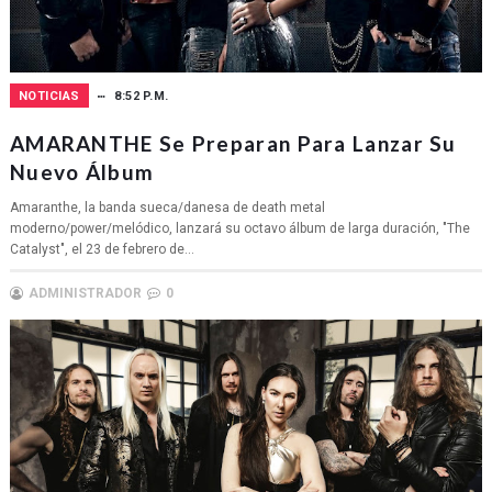
NOTICIAS
8:52 P.M.
AMARANTHE Se Preparan Para Lanzar Su
Nuevo Álbum
Amaranthe, la banda sueca/danesa de death metal
moderno/power/melódico, lanzará su octavo álbum de larga duración, "The
Catalyst", el 23 de febrero de...
ADMINISTRADOR
0