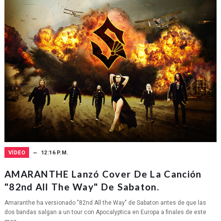
VÍDEO
12:16 P.M.
AMARANTHE Lanzó Cover De La Canción
"82nd All The Way" De Sabaton.
Amaranthe ha versionado "82nd All the Way" de Sabaton antes de que las
dos bandas salgan a un tour con Apocalyptica en Europa a finales de este