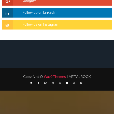
Copyright
©
Way2Themes
| METALROCK