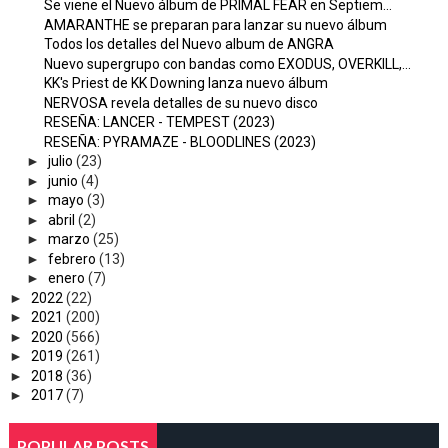
Se viene el Nuevo álbum de PRIMAL FEAR en Septiem...
AMARANTHE se preparan para lanzar su nuevo álbum
Todos los detalles del Nuevo album de ANGRA
Nuevo supergrupo con bandas como EXODUS, OVERKILL,...
KK's Priest de KK Downing lanza nuevo álbum
NERVOSA revela detalles de su nuevo disco
RESEÑA: LANCER - TEMPEST (2023)
RESEÑA: PYRAMAZE - BLOODLINES (2023)
►
julio
(23)
►
junio
(4)
►
mayo
(3)
►
abril
(2)
►
marzo
(25)
►
febrero
(13)
►
enero
(7)
►
2022
(22)
►
2021
(200)
►
2020
(566)
►
2019
(261)
►
2018
(36)
►
2017
(7)
POPULAR POSTS