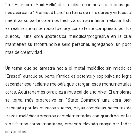
"Tell Freedom I Said Hello" abre el disco con notas sombrías que
nos acercan a "Promised Land" un tema de riffs duros y virtuosos,
mientras su parte coral nos hechiza con su infinita melodía. Esto
es realmente un temazo fuerte y consistente compuesto por los
suecos, una obra apoteósica melódica/progresiva en la cual
mantienen su inconfundible sello personal, agregando un poco
mas de creatividad.
Un tema que se arrastra hacia el metal melódico sin miedo es
"Erased" aunque su parte rítmica es potente y explosiva no logra
esconder esa radiante melodía que otorgan esos monumentales
coros. Aquí tenemos otra pieza musical de alto nivel. El ambiente
se torna más progresivo en "State Dominion" una obra bien
trabajada por los músicos suecos, cuyas complejas hechuras de
trazos melódicos precisos complementadas con grandilocuentes
y bellísimos coros imantados, emanan elevada magia por todos
sus puntos.