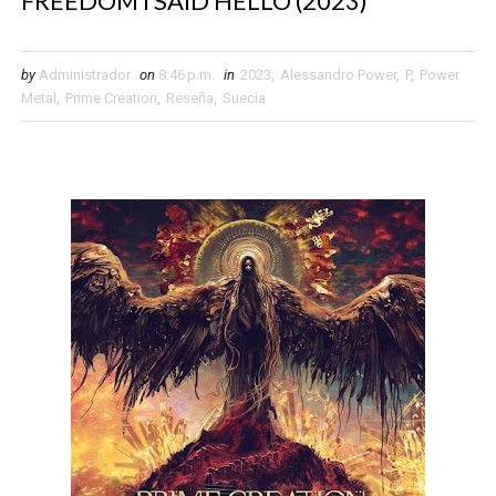
FREEDOM I SAID HELLO (2023)
by
Administrador
on
8:46 p.m.
in
2023
,
Alessandro Power
,
P
,
Power
Metal
,
Prime Creation
,
Reseña
,
Suecia