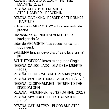
RESEÑA: NICOLAS WALDO – THE TIME
MACHINE (2023)
RESEÑA: CHRIS BOLTENDAHL'S
STEELHAMMER – REBORN IN...
RESEÑA: ELVENKING - READER OF THE RUNES
- RAPTURE ...
El líder de FEAR FACTORY sobre aumento de
precios...
Cantante de AVENGED SEVENFOLD: 'La
inteligencia Ar...
Líder de MEGADETH: 'Las voces nunca han
sido nuest...
BRUJERIA lanza nuevo disco "Esto Es Brujeria",
pri...
SOUTHERNFORCE lanza su segundo Single
RESEÑA: CALICO JACK - ISLA DE LA MUERTE
(2023)
RESEÑA: ELEINE - WE SHALL REMAIN (2023)
RESEÑA: WINTERSTORM - EVERFROST (2023)
RESEÑA : GLORYHAMMER - RETURN TO THE
KINGDOM OF FI...
RESEÑA: TAILGUNNER - GUNS FOR HIRE (2023)
RESEÑA: MYSTFALL - CELESTIAL VISION
(2023)
RESEÑA: CATHALEPSY - BLOOD AND STEEL