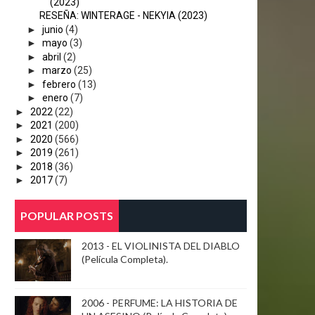
(2023)
RESEÑA: WINTERAGE - NEKYIA (2023)
►
junio
(4)
►
mayo
(3)
►
abril
(2)
►
marzo
(25)
►
febrero
(13)
►
enero
(7)
►
2022
(22)
►
2021
(200)
►
2020
(566)
►
2019
(261)
►
2018
(36)
►
2017
(7)
POPULAR POSTS
2013 - EL VIOLINISTA DEL DIABLO
(Película Completa).
2006 - PERFUME: LA HISTORIA DE