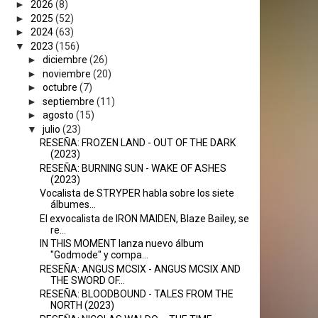
►
2026
(8)
►
2025
(52)
►
2024
(63)
▼
2023
(156)
►
diciembre
(26)
►
noviembre
(20)
►
octubre
(7)
►
septiembre
(11)
►
agosto
(15)
▼
julio
(23)
RESEÑA: FROZEN LAND - OUT OF THE DARK
(2023)
RESEÑA: BURNING SUN - WAKE OF ASHES
(2023)
Vocalista de STRYPER habla sobre los siete
álbumes...
El exvocalista de IRON MAIDEN, Blaze Bailey, se
re...
IN THIS MOMENT lanza nuevo álbum
"Godmode" y compa...
RESEÑA: ANGUS MCSIX - ANGUS MCSIX AND
THE SWORD OF...
RESEÑA: BLOODBOUND - TALES FROM THE
NORTH (2023)