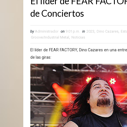
El líder de FEAR FACTOR
de Conciertos
by
Administrador
on
9:01 p.m.
in
2023
,
Dino Cazares
,
Est
Groove/Industrial Metal
,
Noticias
El líder de FEAR FACTORY, Dino Cazares en una entre
de las giras: