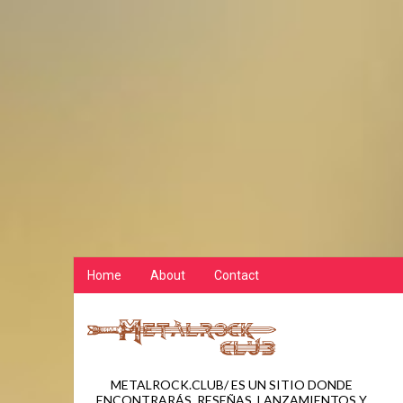
Home
About
Contact
METALROCK.CLUB/ ES UN SITIO DONDE
ENCONTRARÁS, RESEÑAS, LANZAMIENTOS Y