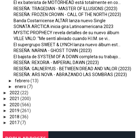
El ex baterista de MOTÖRHEAD está totalmente en co...
RESEÑA: TRAGEDIAN - MASTER OF ILLUSIONS (2023)
RESEÑA: FROZEN CROWN - CALL OF THE NORTH (2023)
Banda Costarricense ALTAR lanza nuevo Single
SONATA ARCTICA inicia gira Latinoamericana 2023
MYSTIC PROPHECY revela detalles de su nuevo álbum
VILLE VALO: "Me sentí aliviado cuando H.I.M. se vi...
El supergrupo SWEET & LYNCH lanza nuevo álbum est...
RESEÑA: NARNIA - GHOST TOWN (2023)
El bajista de SYSTEM OF A DOWN completa su trabajo...
RESEÑA: REXORIA - IMPERIAL DAWN (2023)
RESEÑA: GALNERYUS - BETWEEN DREAD AND VALOR (2023)
RESEÑA: ARS NOVA - ABRAZANDO LAS SOMBRAS (2023)
►
febrero
(13)
►
enero
(7)
►
2022
(22)
►
2021
(200)
►
2020
(566)
►
2019
(261)
►
2018
(36)
►
2017
(7)