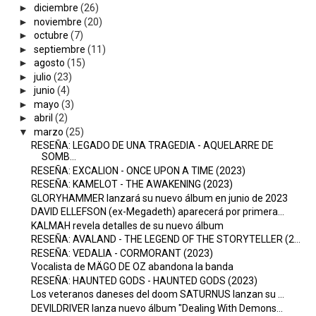
►
diciembre
(26)
►
noviembre
(20)
►
octubre
(7)
►
septiembre
(11)
►
agosto
(15)
►
julio
(23)
►
junio
(4)
►
mayo
(3)
►
abril
(2)
▼
marzo
(25)
RESEÑA: LEGADO DE UNA TRAGEDIA - AQUELARRE DE
SOMB...
RESEÑA: EXCALION - ONCE UPON A TIME (2023)
RESEÑA: KAMELOT - THE AWAKENING (2023)
GLORYHAMMER lanzará su nuevo álbum en junio de 2023
DAVID ELLEFSON (ex-Megadeth) aparecerá por primera...
KALMAH revela detalles de su nuevo álbum
RESEÑA: AVALAND - THE LEGEND OF THE STORYTELLER (2...
RESEÑA: VEDALIA - CORMORANT (2023)
Vocalista de MÄGO DE OZ abandona la banda
RESEÑA: HAUNTED GODS - HAUNTED GODS (2023)
Los veteranos daneses del doom SATURNUS lanzan su ...
DEVILDRIVER lanza nuevo álbum "Dealing With Demons...