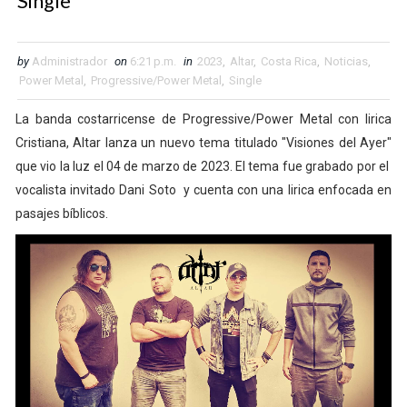
Single
by
Administrador
on
6:21 p.m.
in
2023
,
Altar
,
Costa Rica
,
Noticias
,
Power Metal
,
Progressive/Power Metal
,
Single
La banda costarricense de Progressive/Power Metal con lirica
Cristiana, Altar lanza un nuevo tema titulado "Visiones del Ayer"
que vio la luz el 04 de marzo de 2023. El tema fue grabado por el
vocalista invitado Dani Soto y cuenta con una lirica enfocada en
pasajes bíblicos.