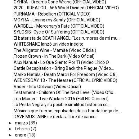
CYHRA - Dreams Gone Wrong (OFFICIAL VIDEO)
2020 - KREATOR - 666 World Divided (OFFICIAL VIDEO)
PURNAMA - Rebellion (OFFICIAL VIDEO)
MOYRA - Losing my Sanity (OFFICIAL VIDEO)
WARBELL - Mercenary's Fate (OFFICIAL VIDEO)
SYLOSIS- Cycle Of Suffering (OFFICIAL VIDEO)
El baterista de DEATH ANGEL: "Los rumores de mi mu...
WHITESNAKE lanzó un video inédito
The Alligator Wine - Mamãe (Video Oficial)
Frozen Crown - In The Dark (Video Oficial)
Alux Nahual - Lo Que Siento Por Ti (Video Lírico O...
Cattle Decapitation - Bring Back the Plague (Video...
Marko Hietala - Death March For Freedom (Video Ofi...
WEDNESDAY 13 - The Hearse (OFFICIAL LYRIC VIDEO)
Vader - Into Oblivion (Video Oficial).
Testament - Children Of The Next Level (Video Ofic...
Iron Maiden - Live Wacken 2016 (Full HD Concert)
La Pesta Negra y su posible similitud histórica co...
Músicos que fueron expulsados de su banda luego de...
DAVE MUSTAINE se declara libre de cancer
►
marzo
(89)
►
febrero
(7)
►
enero
(18)