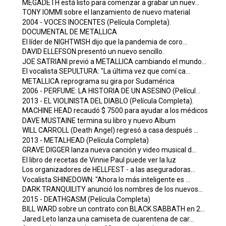
MEGADETH está listo para comenzar a grabar un nuev...
TONY IOMMI sobre el lanzamiento de nuevo material
2004 - VOCES INOCENTES (Película Completa).
DOCUMENTAL DE METALLICA
El líder de NIGHTWISH dijo que la pandemia de coro...
DAVID ELLEFSON presentó un nuevo sencillo.
JOE SATRIANI previó a METALLICA cambiando el mundo...
El vocalista SEPULTURA: "La última vez que comí ca...
METALLICA reprograma su gira por Sudamérica
2006 - PERFUME: LA HISTORIA DE UN ASESINO (Películ...
2013 - EL VIOLINISTA DEL DIABLO (Película Completa).
MACHINE HEAD recaudó $ 7500 para ayudar a los médicos
DAVE MUSTAINE termina su libro y nuevo Album
WILL CARROLL (Death Angel) regresó a casa después ...
2013 - METALHEAD (Película Completa)
GRAVE DIGGER lanza nueva canción y video musical d...
El libro de recetas de Vinnie Paul puede ver la luz
Los organizadores de HELLFEST - a las aseguradoras...
Vocalista SHINEDOWN: "Ahora lo más inteligente es ...
DARK TRANQUILITY anunció los nombres de los nuevos...
2015 - DEATHGASM (Película Completa)
BILL WARD sobre un contrato con BLACK SABBATH en 2...
Jared Leto lanza una camiseta de cuarentena de car...