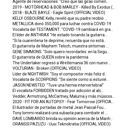
Agente de reservaciones: "Creo que las giras comen...
2019 - MOTÖRHEAD & BOB MARLEY - Killed By Exodus (...
2018 - BLAZE BAYLE - Eagle Spirit (OFFICIAL VIDEO)
KELLY OSBOURNE Kelly, reveló que su padre recibió ...
METALLICA donó 350,000 para luchar contra COVID-19
Vocalista del TESTAMENT: "COVID-19 cambiará en gra...
El líder de ANTHRAX "He estado tocando la guitarra...
"Si la cuarentena te deprime, recuerda que no está...
El guitarrista de Mayhem Teloch, muestra síntomas ...
GENE SIMMONS: "Solo quiero recordarles: en la Segu...
El guitarrista de QUEEN sobre la pandemia
The Undertaker regresó a Wretlemania 36 con nuevo ...
VOLTURIAN - Broken (OFFICIAL VIDEO)
Líder de NIGHTWISH: "Soy el compositor más feliz d...
Vocalista de SCORPIONS: “Se siente como si estuvié...
JASON NEWSTED: "Tuve una hernia intervertebral"
El vocalista FORBIDDEN tratado por adicción al alc...
Vedder, Armstrong, McCartney, Maluma y más músicos...
2020 - FIT FOR AN AUTOPSY - Fear Tomorrow (OFFICIA...
El ilustrador de portadas de metal Jean Pascal Fou...
Tony Iommi realizará una subasta para combatir el ...
DAVE LOMBARDO brinda su opinión acerca de la Marih...
ORANSSI PAZUZU - Uusi Teknokratia (OFFICIAL VIDEO)