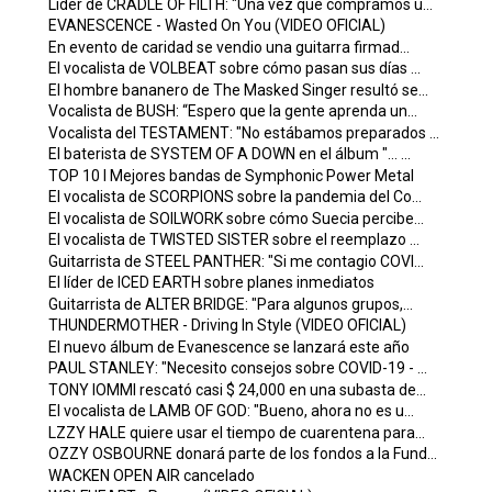
Líder de CRADLE OF FILTH: "Una vez que compramos u...
EVANESCENCE - Wasted On You (VIDEO OFICIAL)
En evento de caridad se vendio una guitarra firmad...
El vocalista de VOLBEAT sobre cómo pasan sus días ...
El hombre bananero de The Masked Singer resultó se...
Vocalista de BUSH: “Espero que la gente aprenda un...
Vocalista del TESTAMENT: "No estábamos preparados ...
El baterista de SYSTEM OF A DOWN en el álbum "... ...
TOP 10 I Mejores bandas de Symphonic Power Metal
El vocalista de SCORPIONS sobre la pandemia del Co...
El vocalista de SOILWORK sobre cómo Suecia percibe...
El vocalista de TWISTED SISTER sobre el reemplazo ...
Guitarrista de STEEL PANTHER: "Si me contagio COVI...
El líder de ICED EARTH sobre planes inmediatos
Guitarrista de ALTER BRIDGE: "Para algunos grupos,...
THUNDERMOTHER - Driving In Style (VIDEO OFICIAL)
El nuevo álbum de Evanescence se lanzará este año
PAUL STANLEY: "Necesito consejos sobre COVID-19 - ...
TONY IOMMI rescató casi $ 24,000 en una subasta de...
El vocalista de LAMB OF GOD: "Bueno, ahora no es u...
LZZY HALE quiere usar el tiempo de cuarentena para...
OZZY OSBOURNE donará parte de los fondos a la Fund...
WACKEN OPEN AIR cancelado