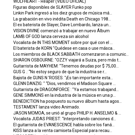
WOLFHEART - Reaper (VIDEO OFICIAL)
Figuras disponibles de SLAYER Funko pop
Linkin Park ingresó a los diez grupos de música má...
La grabación en vivo inédita Death en Chicago 198...
El ex baterista de Slayer, Dave Lombardo, lanza un...
VISION DIVINE comenzó a trabajar en nuevo Álbum
LAMB OF GOD lanza cerveza sin alcohol
Vocalista de IN THIS MOMENT sobre por qué con el ...
El baterista de KORN "Quédese en casa o use másca...
Los miembros de BLACK SABBATH comenzaron a comunic...
SHARON OSBOURNE: "OZZY viajará a Suiza, pero más t...
Guitarrista de MAYHEM: “Tenemos deudas por $ 75,00...
GUS G .: “No estoy seguro de que la industria se r...
Bajista de GUNS N 'ROSES: "¡Es tan importante esta...
GLENN DANZIG: " “Dios, vendimos el Madison Square ...
Guitarrista de DRAGONFORCE : "Ya estamos trabajand...
GENE SIMMONS en la industria de la música en una p...
BENEDICTION ha pospuesto su nuevo álbum hasta agos...
TESTAMENT lanza video Animado.
JASON MOMOA, se unió al grupo PHILIP H. ANSELMO & ...
Vocalista JUDAS PRIEST: "Interpretando canciones d...
El guitarrista de EVANESCENCE habla sobre los faná...
KISS lanza a la venta camiseta Especial para recau...