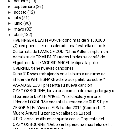
►
octubre
(20)
►
septiembre
(36)
►
agosto
(12)
►
julio
(31)
►
junio
(80)
►
mayo
(82)
▼
abril
(132)
FIVE FINGER DEATH PUNCH dono más de $ 150,000
¿Quién puede ser considerado una "estrella de rock...
Guitarrista de LAMB OF GOD: "Chris Adler simplemen...
Vocalista de TRIVIUM: "Estados Unidos se confió de...
El guitarrista de MORBID ANGEL le dijo a la policí...
OVERKILL tiene nuevas canciones
Guns N’ Roses trabajando en el álbum a un ritmo ac...
El líder de WHITESNAKE aclara sus palabras sobre "...
PARADISE LOST presenta su nueva canción
OZZY OSBOURNE, lanza una camisa de manga larga y u...
El baterista DEATH ANGEL: "Vi al diablo, y era una...
Líder de LORDI: "Me encanta la imagen de GHOST, pe...
ZENOBIA | En Vivo en El Salvador 2019 (Concierto C...
Muere Arturo Huizar ex Vocalista de Luzbel
U.D.O. lanza un álbum conjunto con la Orquesta del...
OZZY OSBOURNE: "Debo ser la persona más feliz del ...