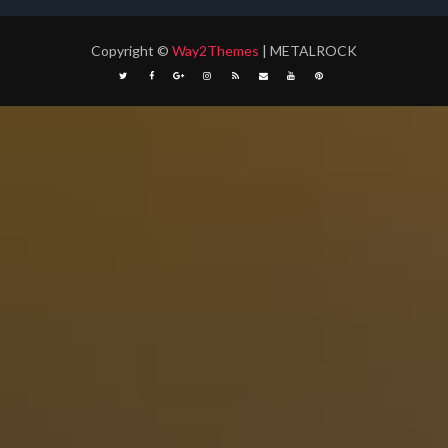
Copyright
©
Way2Themes
| METALROCK