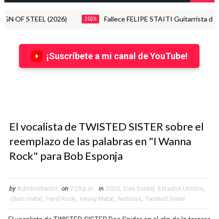
TEEL (2026)
Fallece FELIPE STAITI Guitarrista de ENAN
2026
¡Suscríbete a mi canal de YouTube!
El vocalista de TWISTED SISTER sobre el
reemplazo de las palabras en "I Wanna
Rock" para Bob Esponja
by
Administrador
on
7:25 p.m.
in
2020
,
Dee Snider
,
Estados Unidos
,
Glam metal
,
Hard Rock
,
Heavy Metal
,
Noticias
,
Twisted Sister