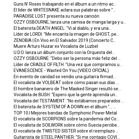
Guns N’ Roses trabajando en el álbum a un ritmo ac...
El líder de WHITESNAKE aclara sus palabras sobre "...
PARADISE LOST presenta su nueva canción
OZZY OSBOURNE, lanza una camisa de manga larga y u...
El baterista DEATH ANGEL: "Vi al diablo, y era una...
Líder de LORDI: "Me encanta la imagen de GHOST, pe...
ZENOBIA | En Vivo en El Salvador 2019 (Concierto C...
Muere Arturo Huizar ex Vocalista de Luzbel
U.D.O. lanza un álbum conjunto con la Orquesta del...
OZZY OSBOURNE: "Debo ser la persona más feliz del ...
Líder de CRADLE OF FILTH: "Una vez que compramos u...
EVANESCENCE - Wasted On You (VIDEO OFICIAL)
En evento de caridad se vendio una guitarra firmad...
El vocalista de VOLBEAT sobre cómo pasan sus días ...
El hombre bananero de The Masked Singer resultó se...
Vocalista de BUSH: “Espero que la gente aprenda un...
Vocalista del TESTAMENT: "No estábamos preparados ...
El baterista de SYSTEM OF A DOWN en el álbum "... ...
TOP 10 I Mejores bandas de Symphonic Power Metal
El vocalista de SCORPIONS sobre la pandemia del Co...
El vocalista de SOILWORK sobre cómo Suecia percibe...
El vocalista de TWISTED SISTER sobre el reemplazo ...
Guitarrista de STEEL PANTHER: "Si me contagio COVI...