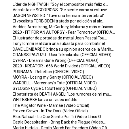
Líder de NIGHTWISH: "Soy el compositor más feliz d...
Vocalista de SCORPIONS: “Se siente como si estuvié...
JASON NEWSTED: "Tuve una hernia intervertebral"
El vocalista FORBIDDEN tratado por adicción al alc...
Vedder, Armstrong, McCartney, Maluma y más músicos...
2020 - FIT FOR AN AUTOPSY - Fear Tomorrow (OFFICIA...
El ilustrador de portadas de metal Jean Pascal Fou...
Tony Iommi realizará una subasta para combatir el ...
DAVE LOMBARDO brinda su opinión acerca de la Marih...
ORANSSI PAZUZU - Uusi Teknokratia (OFFICIAL VIDEO)
CYHRA - Dreams Gone Wrong (OFFICIAL VIDEO)
2020 - KREATOR - 666 World Divided (OFFICIAL VIDEO)
PURNAMA - Rebellion (OFFICIAL VIDEO)
MOYRA - Losing my Sanity (OFFICIAL VIDEO)
WARBELL - Mercenary's Fate (OFFICIAL VIDEO)
SYLOSIS- Cycle Of Suffering (OFFICIAL VIDEO)
El baterista de DEATH ANGEL: "Los rumores de mi mu...
WHITESNAKE lanzó un video inédito
The Alligator Wine - Mamãe (Video Oficial)
Frozen Crown - In The Dark (Video Oficial)
Alux Nahual - Lo Que Siento Por Ti (Video Lírico O...
Cattle Decapitation - Bring Back the Plague (Video...
Marko Hietala - Death March For Freedom (Video Ofi...