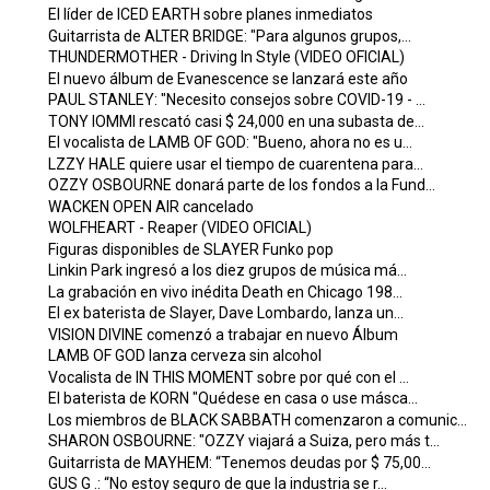
El líder de ICED EARTH sobre planes inmediatos
Guitarrista de ALTER BRIDGE: "Para algunos grupos,...
THUNDERMOTHER - Driving In Style (VIDEO OFICIAL)
El nuevo álbum de Evanescence se lanzará este año
PAUL STANLEY: "Necesito consejos sobre COVID-19 - ...
TONY IOMMI rescató casi $ 24,000 en una subasta de...
El vocalista de LAMB OF GOD: "Bueno, ahora no es u...
LZZY HALE quiere usar el tiempo de cuarentena para...
OZZY OSBOURNE donará parte de los fondos a la Fund...
WACKEN OPEN AIR cancelado
WOLFHEART - Reaper (VIDEO OFICIAL)
Figuras disponibles de SLAYER Funko pop
Linkin Park ingresó a los diez grupos de música má...
La grabación en vivo inédita Death en Chicago 198...
El ex baterista de Slayer, Dave Lombardo, lanza un...
VISION DIVINE comenzó a trabajar en nuevo Álbum
LAMB OF GOD lanza cerveza sin alcohol
Vocalista de IN THIS MOMENT sobre por qué con el ...
El baterista de KORN "Quédese en casa o use másca...
Los miembros de BLACK SABBATH comenzaron a comunic...
SHARON OSBOURNE: "OZZY viajará a Suiza, pero más t...
Guitarrista de MAYHEM: “Tenemos deudas por $ 75,00...
GUS G .: “No estoy seguro de que la industria se r...