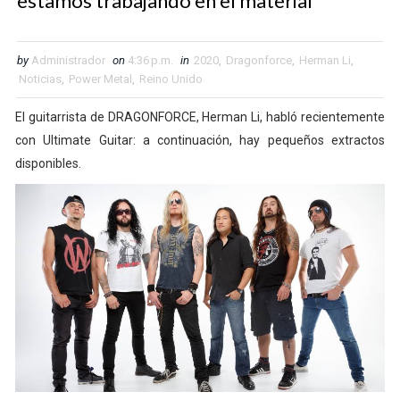
estamos trabajando en el material"
by
Administrador
on
4:36 p.m.
in
2020
,
Dragonforce
,
Herman Li
,
Noticias
,
Power Metal
,
Reino Unido
El guitarrista de DRAGONFORCE, Herman Li, habló recientemente
con Ultimate Guitar: a continuación, hay pequeños extractos
disponibles.