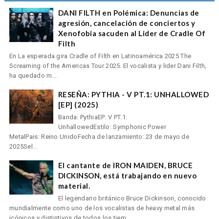
DANI FILTH en Polémica: Denuncias de
agresión, cancelación de conciertos y
Xenofobia sacuden al Lider de Cradle Of
Filth
En La esperada gira Cradle of Filth en Latinoamérica 2025 The
Screaming of the Americas Tour 2025. El vocalista y lider Dani Filth,
ha quedado m...
RESEÑA: PYTHIA - V PT.1: UNHALLOWED
[EP] (2025)
Banda: PythiaEP: V PT.1:
UnhallowedEstilo: Symphonic Power
MetalPais: Reino UnidoFecha de lanzamiento: 23 de mayo de
2025Sel...
El cantante de IRON MAIDEN, BRUCE
DICKINSON, está trabajando en nuevo
material.
El legendario británico Bruce Dickinson, conocido
mundialmente como uno de los vocalistas de heavy metal más
icónicos y distintivos de todos los tiem...