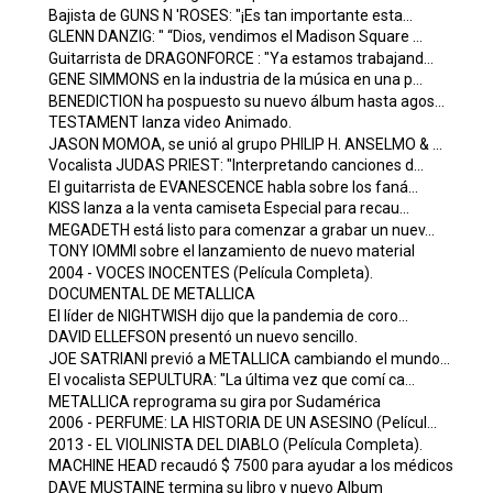
Bajista de GUNS N 'ROSES: "¡Es tan importante esta...
GLENN DANZIG: " “Dios, vendimos el Madison Square ...
Guitarrista de DRAGONFORCE : "Ya estamos trabajand...
GENE SIMMONS en la industria de la música en una p...
BENEDICTION ha pospuesto su nuevo álbum hasta agos...
TESTAMENT lanza video Animado.
JASON MOMOA, se unió al grupo PHILIP H. ANSELMO & ...
Vocalista JUDAS PRIEST: "Interpretando canciones d...
El guitarrista de EVANESCENCE habla sobre los faná...
KISS lanza a la venta camiseta Especial para recau...
MEGADETH está listo para comenzar a grabar un nuev...
TONY IOMMI sobre el lanzamiento de nuevo material
2004 - VOCES INOCENTES (Película Completa).
DOCUMENTAL DE METALLICA
El líder de NIGHTWISH dijo que la pandemia de coro...
DAVID ELLEFSON presentó un nuevo sencillo.
JOE SATRIANI previó a METALLICA cambiando el mundo...
El vocalista SEPULTURA: "La última vez que comí ca...
METALLICA reprograma su gira por Sudamérica
2006 - PERFUME: LA HISTORIA DE UN ASESINO (Películ...
2013 - EL VIOLINISTA DEL DIABLO (Película Completa).
MACHINE HEAD recaudó $ 7500 para ayudar a los médicos
DAVE MUSTAINE termina su libro y nuevo Album