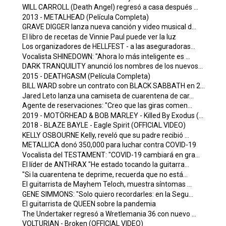
WILL CARROLL (Death Angel) regresó a casa después ...
2013 - METALHEAD (Película Completa)
GRAVE DIGGER lanza nueva canción y video musical d...
El libro de recetas de Vinnie Paul puede ver la luz
Los organizadores de HELLFEST - a las aseguradoras...
Vocalista SHINEDOWN: "Ahora lo más inteligente es ...
DARK TRANQUILITY anunció los nombres de los nuevos...
2015 - DEATHGASM (Película Completa)
BILL WARD sobre un contrato con BLACK SABBATH en 2...
Jared Leto lanza una camiseta de cuarentena de car...
Agente de reservaciones: "Creo que las giras comen...
2019 - MOTÖRHEAD & BOB MARLEY - Killed By Exodus (...
2018 - BLAZE BAYLE - Eagle Spirit (OFFICIAL VIDEO)
KELLY OSBOURNE Kelly, reveló que su padre recibió ...
METALLICA donó 350,000 para luchar contra COVID-19
Vocalista del TESTAMENT: "COVID-19 cambiará en gra...
El líder de ANTHRAX "He estado tocando la guitarra...
"Si la cuarentena te deprime, recuerda que no está...
El guitarrista de Mayhem Teloch, muestra síntomas ...
GENE SIMMONS: "Solo quiero recordarles: en la Segu...
El guitarrista de QUEEN sobre la pandemia
The Undertaker regresó a Wretlemania 36 con nuevo ...
VOLTURIAN - Broken (OFFICIAL VIDEO)