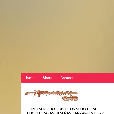
Home
About
Contact
METALROCK.CLUB/ ES UN SITIO DONDE
ENCONTRARÁS, RESEÑAS, LANZAMIENTOS Y