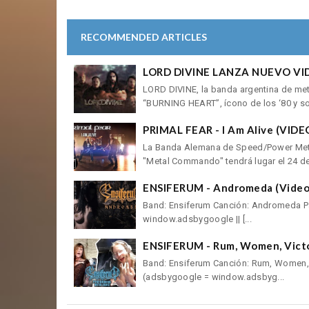
RECOMMENDED ARTICLES
LORD DIVINE LANZA NUEVO VI
LORD DIVINE, la banda argentina de meta
“BURNING HEART”, ícono de los ‘80 y so
PRIMAL FEAR - I Am Alive (VIDE
La Banda Alemana de Speed/Power Metal
"Metal Commando" tendrá lugar el 24 de ju
ENSIFERUM - Andromeda (Video 
Band: Ensiferum Canción: Andromeda Paí
window.adsbygoogle || [...
ENSIFERUM - Rum, Women, Victo
Band: Ensiferum Canción: Rum, Women, Vi
(adsbygoogle = window.adsbyg...