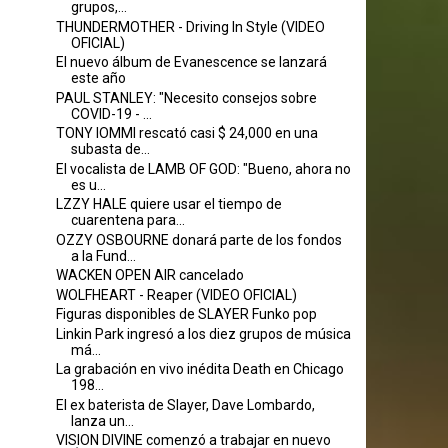
grupos,...
THUNDERMOTHER - Driving In Style (VIDEO
OFICIAL)
El nuevo álbum de Evanescence se lanzará
este año
PAUL STANLEY: "Necesito consejos sobre
COVID-19 - ...
TONY IOMMI rescató casi $ 24,000 en una
subasta de...
El vocalista de LAMB OF GOD: "Bueno, ahora no
es u...
LZZY HALE quiere usar el tiempo de
cuarentena para...
OZZY OSBOURNE donará parte de los fondos
a la Fund...
WACKEN OPEN AIR cancelado
WOLFHEART - Reaper (VIDEO OFICIAL)
Figuras disponibles de SLAYER Funko pop
Linkin Park ingresó a los diez grupos de música
má...
La grabación en vivo inédita Death en Chicago
198...
El ex baterista de Slayer, Dave Lombardo,
lanza un...
VISION DIVINE comenzó a trabajar en nuevo