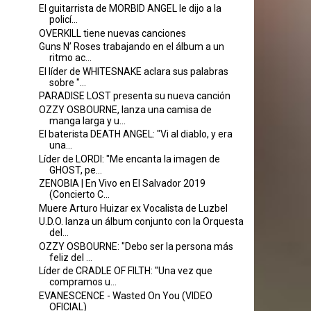
El guitarrista de MORBID ANGEL le dijo a la
policí...
OVERKILL tiene nuevas canciones
Guns N’ Roses trabajando en el álbum a un
ritmo ac...
El líder de WHITESNAKE aclara sus palabras
sobre "...
PARADISE LOST presenta su nueva canción
OZZY OSBOURNE, lanza una camisa de
manga larga y u...
El baterista DEATH ANGEL: "Vi al diablo, y era
una...
Líder de LORDI: "Me encanta la imagen de
GHOST, pe...
ZENOBIA | En Vivo en El Salvador 2019
(Concierto C...
Muere Arturo Huizar ex Vocalista de Luzbel
U.D.O. lanza un álbum conjunto con la Orquesta
del...
OZZY OSBOURNE: "Debo ser la persona más
feliz del ...
Líder de CRADLE OF FILTH: "Una vez que
compramos u...
EVANESCENCE - Wasted On You (VIDEO
OFICIAL)