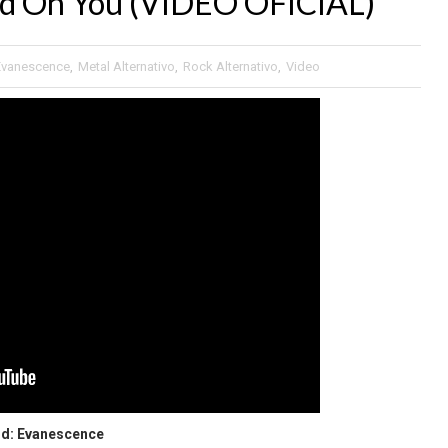
 On You (VIDEO OFICIAL)
Evanescence
,
Metal Alternativo
,
Rock Alternativo
,
Video
d: Evanescence