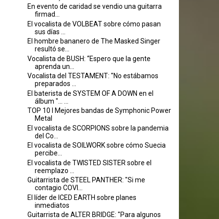
En evento de caridad se vendio una guitarra
firmad...
El vocalista de VOLBEAT sobre cómo pasan
sus días ...
El hombre bananero de The Masked Singer
resultó se...
Vocalista de BUSH: “Espero que la gente
aprenda un...
Vocalista del TESTAMENT: "No estábamos
preparados ...
El baterista de SYSTEM OF A DOWN en el
álbum "... ...
TOP 10 I Mejores bandas de Symphonic Power
Metal
El vocalista de SCORPIONS sobre la pandemia
del Co...
El vocalista de SOILWORK sobre cómo Suecia
percibe...
El vocalista de TWISTED SISTER sobre el
reemplazo ...
Guitarrista de STEEL PANTHER: "Si me
contagio COVI...
El líder de ICED EARTH sobre planes
inmediatos
Guitarrista de ALTER BRIDGE: "Para algunos