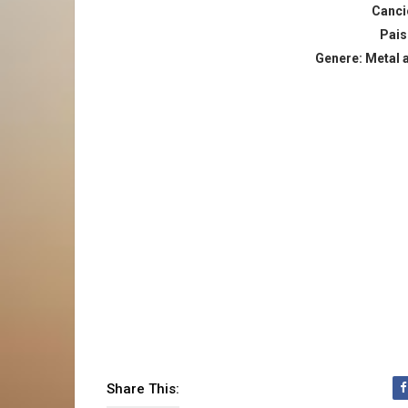
Canci
Pais
Genere:
Metal a
Share This: