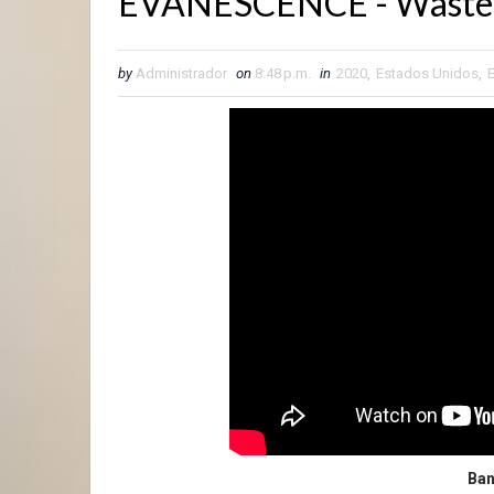
EVANESCENCE - Wasted
by
Administrador
on
8:48 p.m.
in
2020
,
Estados Unidos
,
Ban