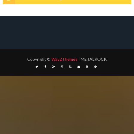
Copyright
©
Way2Themes
| METALROCK