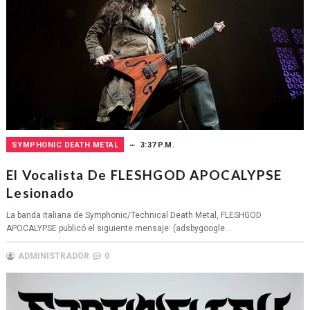
SYMPHONIC DEATH METAL
3:37 P.M.
El Vocalista De FLESHGOD APOCALYPSE
Lesionado
La banda italiana de Symphonic/Technical Death Metal, FLESHGOD
APOCALYPSE publicó el siguiente mensaje: (adsbygoogle...
ADMINISTRADOR
0