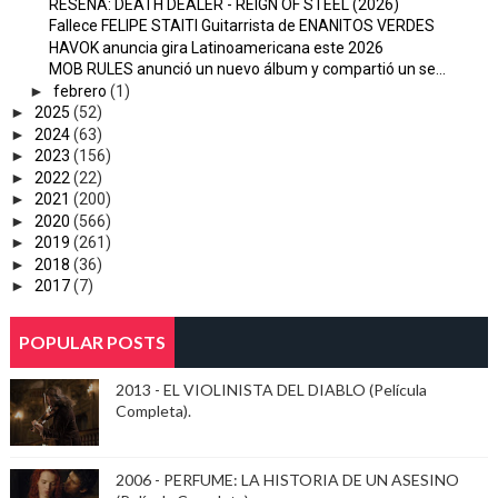
RESEÑA: DEATH DEALER - REIGN OF STEEL (2026)
Fallece FELIPE STAITI Guitarrista de ENANITOS VERDES
HAVOK anuncia gira Latinoamericana este 2026
MOB RULES anunció un nuevo álbum y compartió un se...
►
febrero
(1)
►
2025
(52)
►
2024
(63)
►
2023
(156)
►
2022
(22)
►
2021
(200)
►
2020
(566)
►
2019
(261)
►
2018
(36)
►
2017
(7)
POPULAR POSTS
2013 - EL VIOLINISTA DEL DIABLO (Película
Completa).
2006 - PERFUME: LA HISTORIA DE UN ASESINO