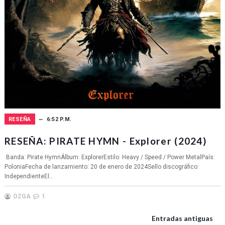
RESEÑA
6:52 P.M.
RESEÑA: PIRATE HYMN - Explorer (2024)
Banda: Pirate HymnÁlbum: ExplorerEstilo: Heavy / Speed / Power MetalPaís:
PoloniaFecha de lanzamiento: 20 de enero de 2024Sello discográfico:
IndependienteEl...
OZGA
1
Entradas antiguas