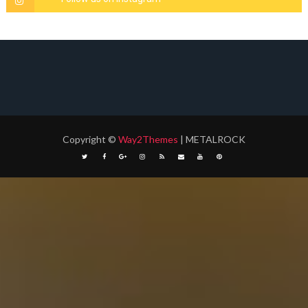
Copyright
©
Way2Themes
| METALROCK